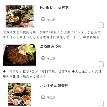
North Dining 神衣
守口駅
北海道愛食大使認定店。創業21年目！少人数にピッタリなお店で
す！ほっこりまったり北海道料理に堪能して下さい。神衣特製釜飯
も大人気♪♪
居酒屋 みつ岡
守口駅
◆『守口駅』徒歩2分／『守口市駅』徒歩3分 ◆大山産がいな鳥使
用の本格炭火焼鳥をご提供！
ハンミチェ 韓美軒
守口駅