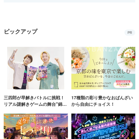
ピックアップ
PR
三四郎が早解きバトルに挑戦！
17種類の彩り豊かなおばんざい
リアル謎解きゲームの舞台"錦糸
から自由にチョイス！
町PARCO・楽天地"を巡る！