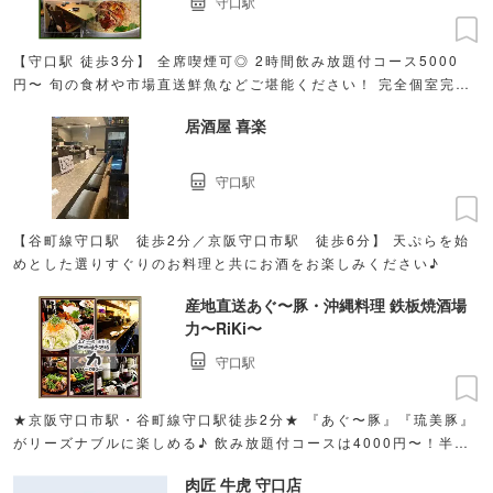
守口駅
【守口駅 徒歩3分】 全席喫煙可◎ 2時間飲み放題付コース5000
円〜 旬の食材や市場直送鮮魚などご堪能ください！ 完全個室完備
／インボイス登録済
居酒屋 喜楽
守口駅
【谷町線守口駅 徒歩2分／京阪守口市駅 徒歩6分】 天ぷらを始
めとした選りすぐりのお料理と共にお酒をお楽しみください♪
産地直送あぐ〜豚・沖縄料理 鉄板焼酒場
力〜RiKi〜
守口駅
★京阪守口市駅・谷町線守口駅徒歩2分★ 『あぐ〜豚』『琉美豚』
がリーズナブルに楽しめる♪ 飲み放題付コースは4000円〜！半個
室あり◎貸切もOK◎
肉匠 牛虎 守口店