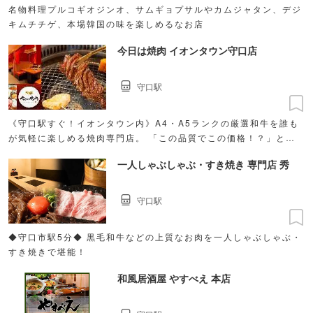
名物料理プルコギオジンオ、サムギョプサルやカムジャタン、デジ
キムチチゲ、本場韓国の味を楽しめるなお店
今日は焼肉 イオンタウン守口店
守口駅
《守口駅すぐ！イオンタウン内》A4・A5ランクの厳選和牛を誰も
が気軽に楽しめる焼肉専門店。 「この品質でこの価格！？」と驚
かれる圧倒的コスパでお届けします
一人しゃぶしゃぶ・すき焼き 専門店 秀
守口駅
◆守口市駅5分◆ 黒毛和牛などの上質なお肉を一人しゃぶしゃぶ・
すき焼きで堪能！
和風居酒屋 やすべえ 本店