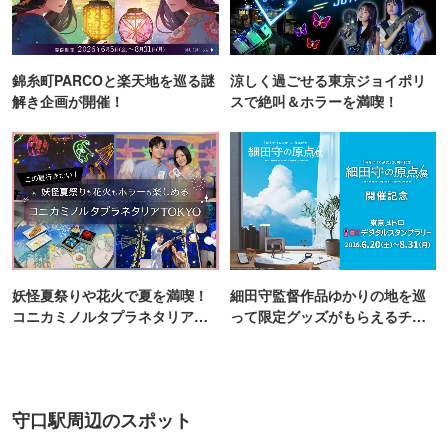
錦糸町PARCOと楽天地を巡る謎
涼しく過ごせる東京ジョイポリ
解き企画が開催！
スで絶叫＆ホラーを満喫！
妖怪夏祭りや花火で夏を満喫！
細田守監督作品ゆかりの地を巡
コニカミノルタプラネタリア
って限定グッズがもらえるチャ
TOKYO
ンス！
守口駅周辺のスポット