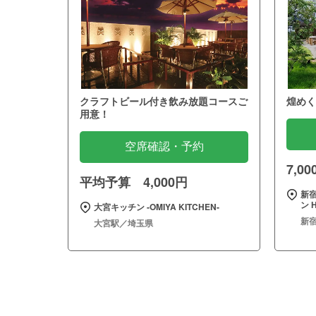
クラフトビール付き飲み放題コースご
煌めく
用意！
空席確認・予約
7,0
平均予算 4,000円
新
ン H
大宮キッチン ‐OMIYA KITCHEN‐
新
大宮駅／埼玉県