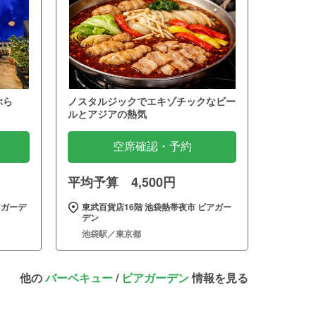
ぶら
ノスタルジックでエキゾチックなビー
ルとアジアの熱気
空席確認・予約
平均予算 4,500円
アガーデ
東武百貨店16階 池袋熱帯夜市 ビアガー
デン
池袋駅／東京都
他の
バーベキュー
/
ビアガーデン
情報を見る