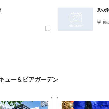
店
風の帰
桃花
ベキュー＆ビアガーデン