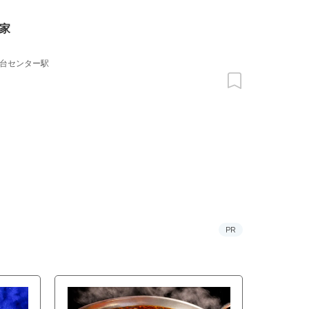
家
台センター駅
PR