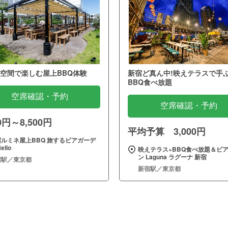
空間で楽しむ屋上BBQ体験
新宿ど真ん中!映えテラスで手
BBQ食べ放題
空席確認・予約
空席確認・予約
00円～8,500円
平均予算 3,000円
宿ルミネ屋上BBQ 旅するビアガーデ
ello
映えテラス×BBQ食べ放題＆ビ
ン Laguna ラグーナ 新宿
宿駅／東京都
新宿駅／東京都