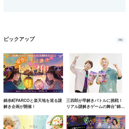
ピックアップ
PR
錦糸町PARCOと楽天地を巡る謎
三四郎が早解きバトルに挑戦！
解き企画が開催！
リアル謎解きゲームの舞台"錦糸
町PARCO・楽天地"を巡る！