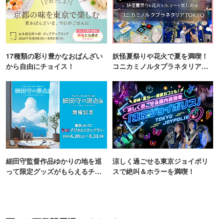
17種類の彩り豊かなおばんざい
妖怪夏祭りや花火で夏を満喫！
から自由にチョイス！
コニカミノルタプラネタリア
TOKYO
細田守監督作品ゆかりの地を巡
涼しく過ごせる東京ジョイポリ
って限定グッズがもらえるチャ
スで絶叫＆ホラーを満喫！
ンス！