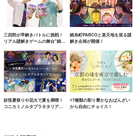
三四郎が早解きバトルに挑戦！
錦糸町PARCOと楽天地を巡る謎
リアル謎解きゲームの舞台"錦糸
解き企画が開催！
町PARCO・楽天地"を巡る！
妖怪夏祭りや花火で夏を満喫！
17種類の彩り豊かなおばんざい
コニカミノルタプラネタリア
から自由にチョイス！
TOKYO