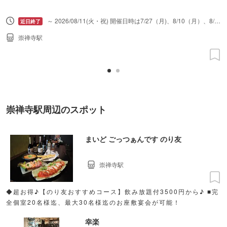
～ 2026/08/11(火・祝) 開催日時は7/27（月)、8/10（月）、8/11（火・祝）。全3回。
崇禅寺駅
崇禅寺駅周辺のスポット
まいど ごっつぁんです のり友
崇禅寺駅
◆超お得♪【のり友おすすめコース】飲み放題付3500円から♪ ■完
全個室20名様迄、最大30名様迄のお座敷宴会が可能！
幸楽