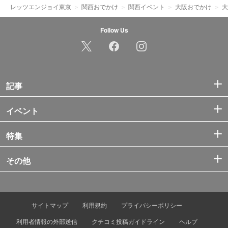
レッツエンジョイ東京
関西おでかけ
関西イベント
大阪おでかけ
大
Follow Us
記事
イベント
特集
その他
サイトマップ
利用規約
プライバシーポリシー
利用者情報の外部送信
クチコミ投稿ガイドライン
ヘルプ