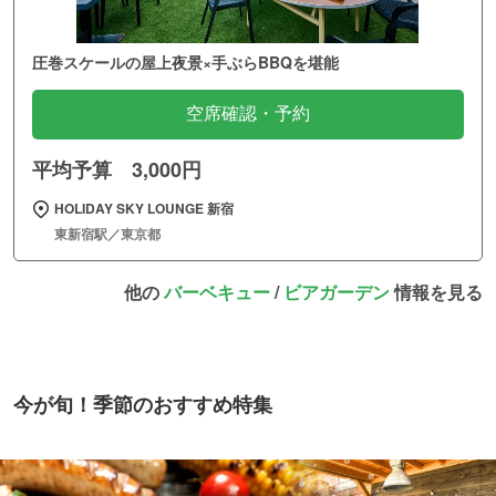
圧巻スケールの屋上夜景×手ぶらBBQを堪能
空席確認・予約
平均予算 3,000円
HOLIDAY SKY LOUNGE 新宿
東新宿駅／東京都
他の
バーベキュー
/
ビアガーデン
情報を見る
今が旬！季節のおすすめ特集