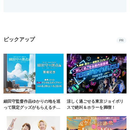
ピックアップ
PR
細田守監督作品ゆかりの地を巡
涼しく過ごせる東京ジョイポリ
って限定グッズがもらえるチャ
スで絶叫＆ホラーを満喫！
ンス！