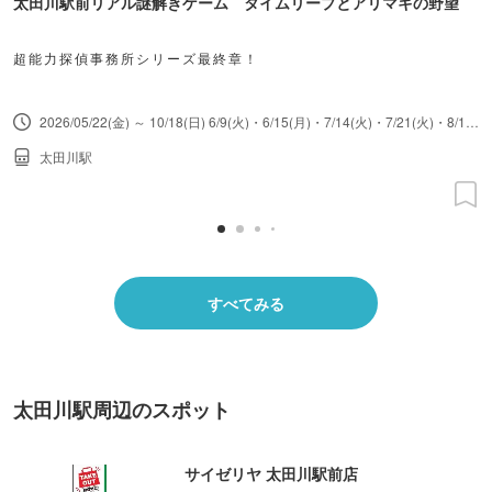
太田川駅前リアル謎解きゲーム タイムリープとアリマキの野望
超能力探偵事務所シリーズ最終章！
2026/05/22(金) ～ 10/18(日) 6/9(火)・6/15(月)・7/14(火)・7/21(火)・8/12(水)・8/17(月)・9/8(火)・9/24(木)・10/13(火)は施設休館日のため参加不可。ゴール受付は18時まで。所要時間は2時間程度。
太田川駅
すべてみる
太田川駅周辺のスポット
サイゼリヤ 太田川駅前店