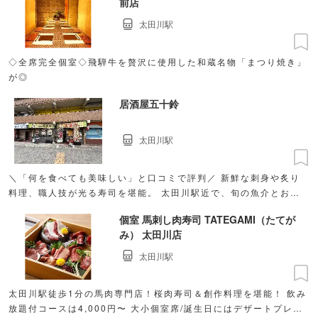
前店
太田川駅
◇全席完全個室◇飛騨牛を贅沢に使用した和蔵名物「まつり焼き」
が◎
居酒屋五十鈴
太田川駅
＼「何を食べても美味しい」と口コミで評判／ 新鮮な刺身や炙り
料理、職人技が光る寿司を堪能。 太田川駅近で、旬の魚介とお酒
を落ち着いた空間で楽しめます。
個室 馬刺し肉寿司 TATEGAMI（たてが
み） 太田川店
太田川駅
太田川駅徒歩1分の馬肉専門店！桜肉寿司＆創作料理を堪能！ 飲み
放題付コースは4,000円〜 大小個室席/誕生日にはデザートプレー