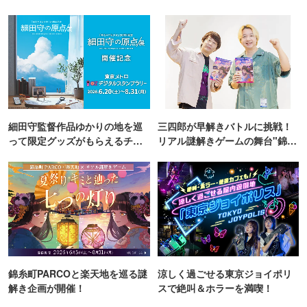
TOKYO
細田守監督作品ゆかりの地を巡
三四郎が早解きバトルに挑戦！
って限定グッズがもらえるチャ
リアル謎解きゲームの舞台"錦糸
ンス！
町PARCO・楽天地"を巡る！
錦糸町PARCOと楽天地を巡る謎
涼しく過ごせる東京ジョイポリ
解き企画が開催！
スで絶叫＆ホラーを満喫！