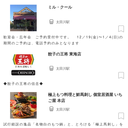
トも◎
ミル・クール
太田川駅
歓迎会・忘年会 ご予約受付中です。 12／19(金)〜1／4(日)の
期間のご予約は、電話予約のみとなります
餃子の王将 東海店
太田川駅
◆餃子の王将の信念◆
極上もつ料理と鮮馬刺し 個室居酒屋 いち
ご屋 本店
太田川駅
試行錯誤の逸品「名物白のもつ鍋」と、とろける「極上馬刺し」を