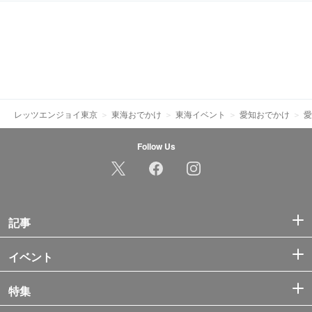
レッツエンジョイ東京
東海おでかけ
東海イベント
愛知おでかけ
愛
Follow Us
記事
イベント
特集