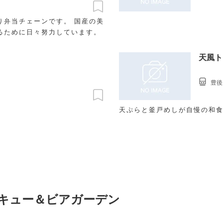
り弁当チェーンです。 国産の美
るために日々努力しています。
天風ト
豊後
天ぷらと釜戸めしが自慢の和
ベキュー＆ビアガーデン