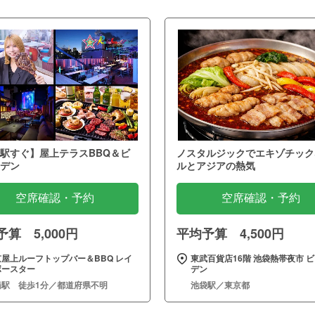
駅すぐ】屋上テラスBBQ＆ビ
ノスタルジックでエキゾチック
デン
ルとアジアの熱気
空席確認・予約
空席確認・予約
算 5,000円
平均予算 4,500円
京屋上ルーフトップバー＆BBQ レイ
東武百貨店16階 池袋熱帯夜市 
ボースター
デン
橋駅 徒歩1分／都道府県不明
池袋駅／東京都