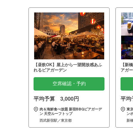
【昼飲OK】屋上から一望開放感あふ
【新橋
れるビアガーデン
アガー
空席確認・予約
平均予算 3,000円
平均予
肉＆海鮮食べ放題 新宿BBQビアガーデ
東
ン 天空ルーフトップ
ン
西武新宿駅／東京都
新