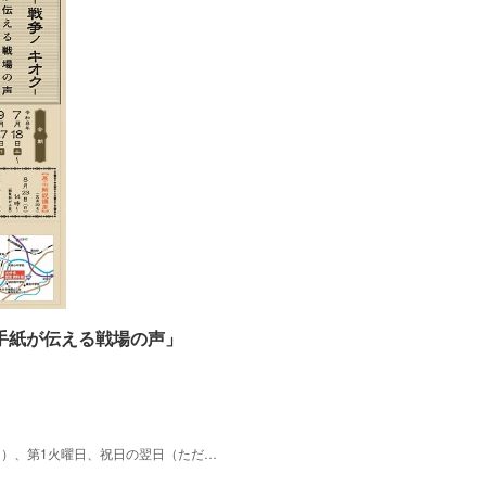
手紙が伝える戦場の声」
2026/07/18(土) ～ 09/27(日) 休館日：月曜日（第1月曜を除く）、第1火曜日、祝日の翌日（ただし土日の場合は開館）※入館は16時30分まで