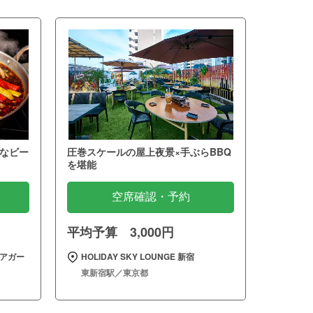
なビー
圧巻スケールの屋上夜景×手ぶらBBQ
を堪能
空席確認・予約
平均予算 3,000円
ビアガー
HOLIDAY SKY LOUNGE 新宿
東新宿駅／東京都