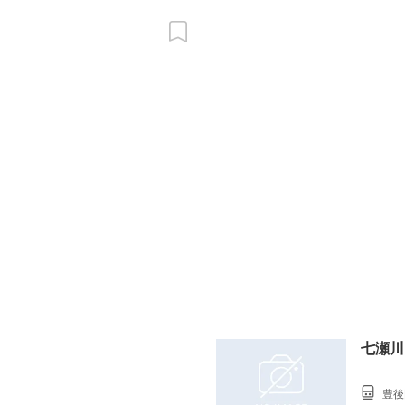
七瀬川
豊後