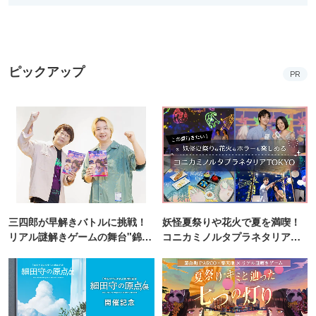
ピックアップ
PR
三四郎が早解きバトルに挑戦！
妖怪夏祭りや花火で夏を満喫！
リアル謎解きゲームの舞台"錦糸
コニカミノルタプラネタリア
町PARCO・楽天地"を巡る！
TOKYO