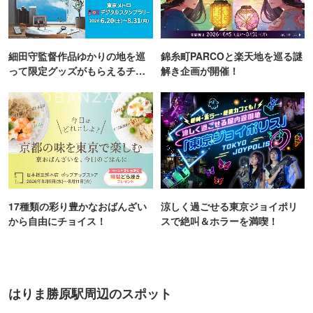
細田守監督作品ゆかりの地を巡
錦糸町PARCOと楽天地を巡る謎
って限定グッズがもらえるチャ
解き企画が開催！
ンス！
17種類の彩り豊かなおばんざい
涼しく過ごせる東京ジョイポリ
から自由にチョイス！
スで絶叫＆ホラーを満喫！
はりま勝原駅周辺のスポット