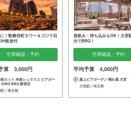
に！歌舞伎町タワー＆ゴジラ目
昼飲み・持ち込みもOK！大宮
3H飲放付
分でBBQ！
空席確認・予約
空席確認・予約
算 3,000円
平均予算 4,000円
の前カット 本格シュラスコ ビアガー
屋上ビアガーデン 晴れ風 大宮
 KING BBQ 新宿店
大宮駅／埼玉県
宿駅／東京都