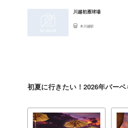
川越初雁球場
本川越駅
初夏に行きたい！2026年バー