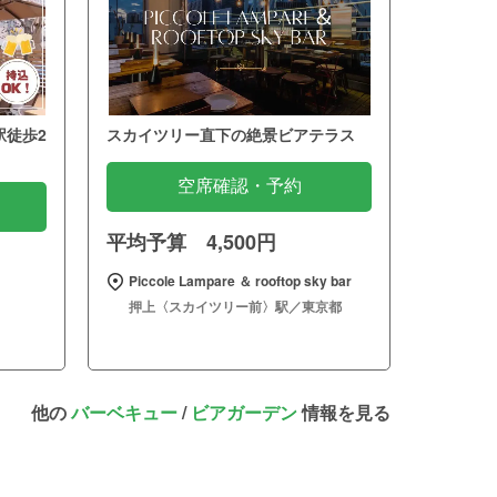
駅徒歩2
スカイツリー直下の絶景ビアテラス
空席確認・予約
平均予算 4,500円
Piccole Lampare ＆ rooftop sky bar
押上〈スカイツリー前〉駅／東京都
他の
バーベキュー
/
ビアガーデン
情報を見る