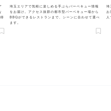
ア
埼玉エリアで気軽に楽しめる手ぶらバーベキュー情報
埼
な
をお届け。アクセス抜群の都市型バーベキュー場から
お
お得
BBQができるレストランまで、シーンに合わせて選べ
人
ます。