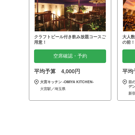
クラフトビール付き飲み放題コースご
大人数
用意！
の前！
空席確認・予約
平均予算 4,000円
平均予
大宮キッチン ‐OMIYA KITCHEN‐
目
デン
大宮駅／埼玉県
新