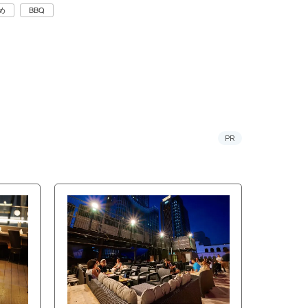
め
BBQ
PR