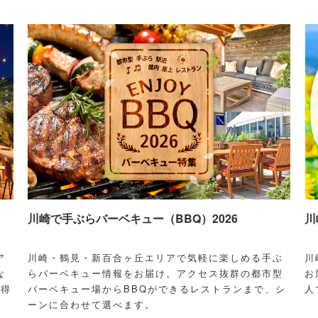
川崎で手ぶらバーベキュー（BBQ）2026
川
ア
川崎・鶴見・新百合ヶ丘エリアで気軽に楽しめる手ぶ
川
な
らバーベキュー情報をお届け。アクセス抜群の都市型
お
お得
バーベキュー場からBBQができるレストランまで、シ
人
ーンに合わせて選べます。