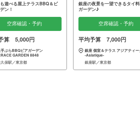
も遊べる屋上テラスBBQ＆ビ
銀座の夜景を一望できるタイ料
デン！
ガーデン♪
空席確認・予約
空席確認・予約
算 5,000円
平均予算 7,000円
上手ぶらBBQビアガーデン
銀座 個室＆テラス アジアティー
RRACE GARDEN 8848
‐Asiatique‐
大久保駅／東京都
銀座駅／東京都