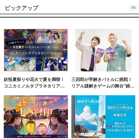
ピックアップ
PR
妖怪夏祭りや花火で夏を満喫！
三四郎が早解きバトルに挑戦！
コニカミノルタプラネタリア
リアル謎解きゲームの舞台"錦糸
TOKYO
町PARCO・楽天地"を巡る！