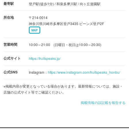
最寄駅
登戸駅(徒歩1分) / 和泉多摩川駅 / 向ヶ丘遊園駅
所在地
〒214-0014
神奈川県川崎市多摩区登戸3435 ビーンズ登戸2F
MAP
営業時間
10:00～21:00 (日曜日・祝日は10:00～20:30)
公式サイト
https://fruitspeaks.jp/
公式SNS
Instagram：
https://www.instagram.com/fruitspeaks_honbu/
※掲載内容が変更となっている場合があります。最新情報については、施設・
店舗の公式サイト等でご確認ください。
掲載情報の誤記載を報告する