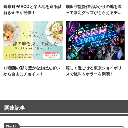
錦糸町PARCOと楽天地を巡る謎
細田守監督作品ゆかりの地を巡
解き企画が開催！
って限定グッズがもらえるチャ
ンス！
17種類の彩り豊かなおばんざい
涼しく過ごせる東京ジョイポリ
から自由にチョイス！
スで絶叫＆ホラーを満喫！
関連記事
Check!