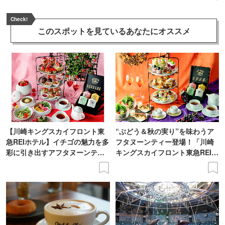
Check!
このスポットを見ている
あなたにオススメ
【川崎キングスカイフロント東
“ぶどう＆秋の実り”を味わうア
急REIホテル】イチゴの魅力を多
フタヌーンティー登場！「川崎
彩に引き出すアフタヌーンティ
キングスカイフロント東急REIホ
ー登場
テル」で