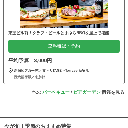
東宝ビル前！クラフトビールと手ぶらBBQを屋上で堪能
空席確認・予約
平均予算 3,000円
新宿ビアガーデン 宴 ～UTAGE～Terrace 新宿店
西武新宿駅／東京都
他の
バーベキュー
/
ビアガーデン
情報を見る
今が旬！季節のおすすめ特集