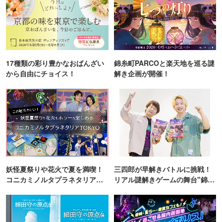
17種類の彩り豊かなおばんざい
錦糸町PARCOと楽天地を巡る謎
から自由にチョイス！
解き企画が開催！
妖怪夏祭りや花火で夏を満喫！
三四郎が早解きバトルに挑戦！
コニカミノルタプラネタリア
リアル謎解きゲームの舞台"錦糸
TOKYO
町PARCO・楽天地"を巡る！