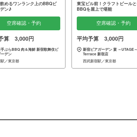
飲めるワンランク上のBBQビ
東宝ビル前！クラフトビールと
デン♪
BBQを屋上で堪能
空席確認・予約
空席確認・予約
算 3,000円
平均予算 3,000円
手ぶらBBQ 肉＆海鮮 新宿歌舞伎ビ
新宿ビアガーデン 宴 ～UTAGE
ガーデン
Terrace 新宿店
宿駅／東京都
西武新宿駅／東京都