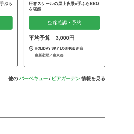
手ぶら
圧巻スケールの屋上夜景×手ぶらBBQ
を堪能
空席確認・予約
平均予算 3,000円
～
HOLIDAY SKY LOUNGE 新宿
東新宿駅／東京都
他の
バーベキュー
/
ビアガーデン
情報を見る