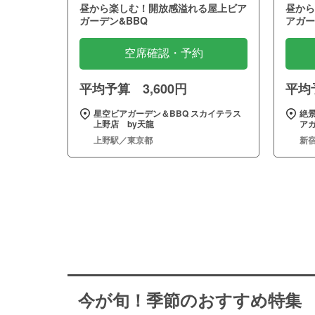
昼から楽しむ！開放感溢れる屋上ビア
昼から
ガーデン&BBQ
アガー
空席確認・予約
平均予算 3,600円
平均予
星空ビアガーデン＆BBQ スカイテラス
絶景
上野店 by天龍
ア
上野駅／東京都
新
今が旬！季節のおすすめ特集