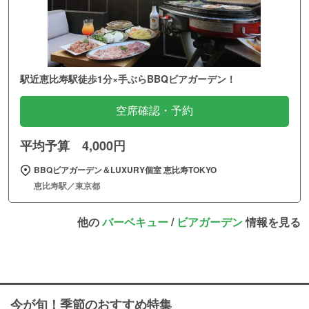
駅近恵比寿駅徒歩1分×手ぶらBBQビアガーデン！
空席確認・予約
平均予算 4,000円
BBQビアガーデン＆LUXURY個室 恵比寿TOKYO
恵比寿駅／東京都
他の
バーベキュー
/
ビアガーデン
情報を見る
今が旬！季節のおすすめ特集