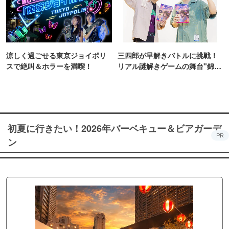
涼しく過ごせる東京ジョイポリ
三四郎が早解きバトルに挑戦！
スで絶叫＆ホラーを満喫！
リアル謎解きゲームの舞台"錦糸
町PARCO・楽天地"を巡る！
初夏に行きたい！2026年バーベキュー＆ビアガーデ
PR
ン