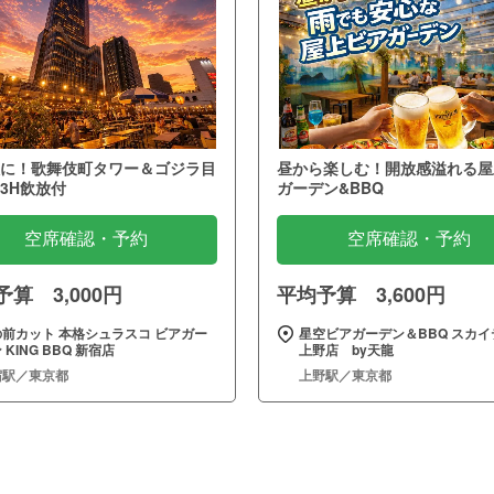
に！歌舞伎町タワー＆ゴジラ目
昼から楽しむ！開放感溢れる屋
3H飲放付
ガーデン&BBQ
空席確認・予約
空席確認・予約
算 3,000円
平均予算 3,600円
の前カット 本格シュラスコ ビアガー
星空ビアガーデン＆BBQ スカイ
 KING BBQ 新宿店
上野店 by天龍
宿駅／東京都
上野駅／東京都