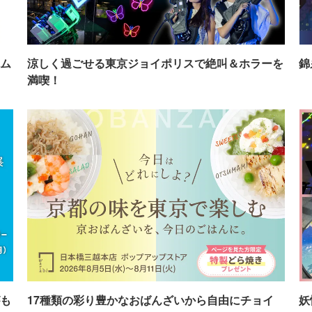
ム
涼しく過ごせる東京ジョイポリスで絶叫＆ホラーを
錦
満喫！
も
17種類の彩り豊かなおばんざいから自由にチョイ
妖