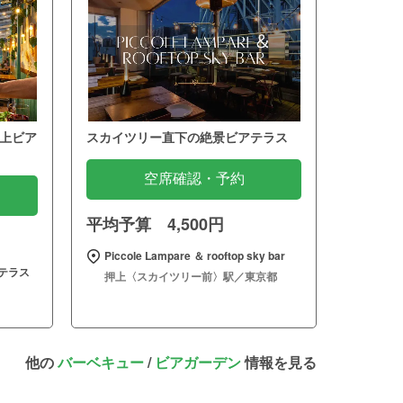
上ビア
スカイツリー直下の絶景ビアテラス
空席確認・予約
平均予算 4,500円
Piccole Lampare ＆ rooftop sky bar
テラス
押上〈スカイツリー前〉駅／東京都
他の
バーベキュー
/
ビアガーデン
情報を見る