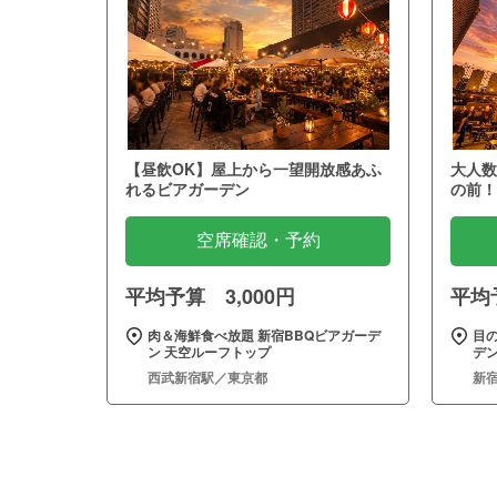
【昼飲OK】屋上から一望開放感あふ
大人数
れるビアガーデン
の前！
空席確認・予約
平均予算 3,000円
平均予
肉＆海鮮食べ放題 新宿BBQビアガーデ
目
ン 天空ルーフトップ
デン
西武新宿駅／東京都
新