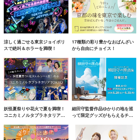
涼しく過ごせる東京ジョイポリ
17種類の彩り豊かなおばんざい
スで絶叫＆ホラーを満喫！
から自由にチョイス！
妖怪夏祭りや花火で夏を満喫！
細田守監督作品ゆかりの地を巡
コニカミノルタプラネタリア
って限定グッズがもらえるチャ
TOKYO
ンス！