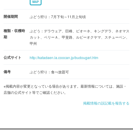
MAP
開催期間
ぶどう狩り：7月下旬～11月上旬頃
種類・収穫時
ぶどう：デラウェア、巨峰、ピオーネ、キングデラ、ネオマス
期
カット、ベリーＡ、甲斐路、ルビーオクヤマ、スチューベン、
甲州
公式サイト
http://katadaen.la.coocan.jp/budougari.htm
備考
ぶどう狩り：食べ放題可
※掲載内容が変更となっている場合があります。最新情報については、施設・
店舗の公式サイト等でご確認ください。
掲載情報の誤記載を報告する