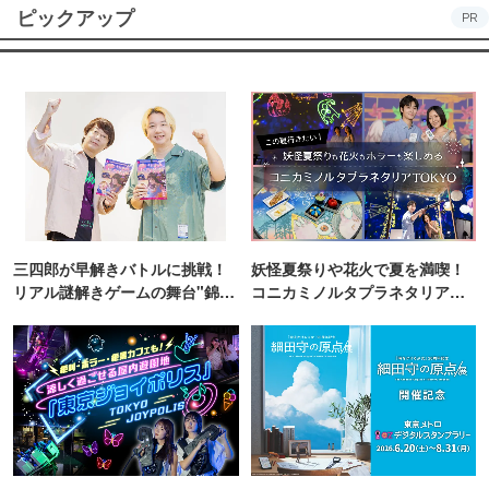
ピックアップ
PR
三四郎が早解きバトルに挑戦！
妖怪夏祭りや花火で夏を満喫！
リアル謎解きゲームの舞台"錦糸
コニカミノルタプラネタリア
町PARCO・楽天地"を巡る！
TOKYO