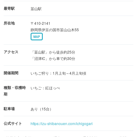
最寄駅
韮山駅
所在地
〒410-2141
静岡県伊豆の国市韮山山木55
MAP
アクセス
「韮山駅」から徒歩約25分
「沼津IC」から車で約30分
開催期間
いちご狩り：1月上旬～4月上旬頃
種類・収穫時
いちご：紅ほっぺ
期
駐車場
あり（15台）
公式サイト
https://izu-shibanouen.com/ichigogari