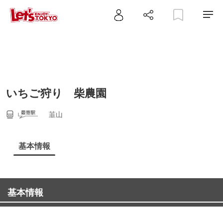
いちご狩り 柴農園
韮山
基本情報
基本情報