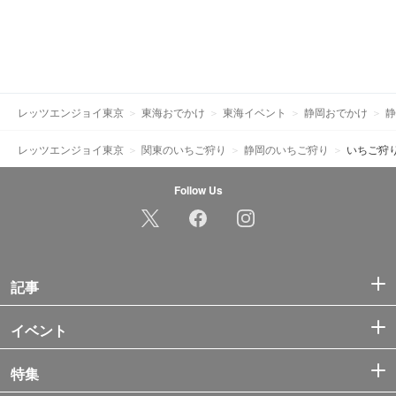
レッツエンジョイ東京
東海おでかけ
東海イベント
静岡おでかけ
静
レッツエンジョイ東京
関東のいちご狩り
静岡のいちご狩り
いちご狩
Follow Us
記事
イベント
特集