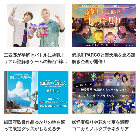
三四郎が早解きバトルに挑戦！
錦糸町PARCOと楽天地を巡る謎
リアル謎解きゲームの舞台"錦糸
解き企画が開催！
町PARCO・楽天地"を巡る！
細田守監督作品ゆかりの地を巡
妖怪夏祭りや花火で夏を満喫！
って限定グッズがもらえるチャ
コニカミノルタプラネタリア
ンス！
TOKYO