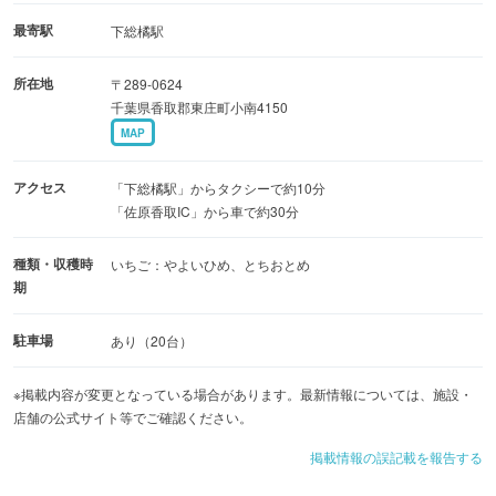
最寄駅
下総橘駅
所在地
〒289-0624
千葉県香取郡東庄町小南4150
MAP
アクセス
「下総橘駅」からタクシーで約10分
「佐原香取IC」から車で約30分
種類・収穫時
いちご：やよいひめ、とちおとめ
期
駐車場
あり（20台）
※掲載内容が変更となっている場合があります。最新情報については、施設・
店舗の公式サイト等でご確認ください。
掲載情報の誤記載を報告する