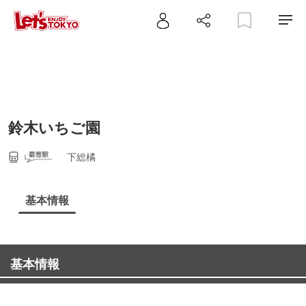
鈴木いちご園
下総橘
基本情報
基本情報