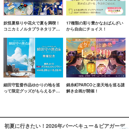
妖怪夏祭りや花火で夏を満喫！
17種類の彩り豊かなおばんざい
コニカミノルタプラネタリア
から自由にチョイス！
TOKYO
細田守監督作品ゆかりの地を巡
錦糸町PARCOと楽天地を巡る謎
って限定グッズがもらえるチャ
解き企画が開催！
ンス！
初夏に行きたい！2026年バーベキュー＆ビアガーデ