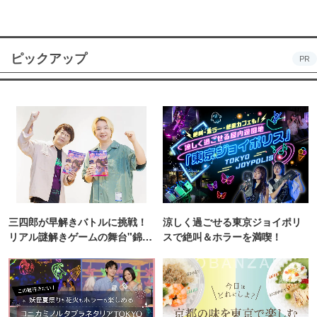
ピックアップ
PR
三四郎が早解きバトルに挑戦！
涼しく過ごせる東京ジョイポリ
リアル謎解きゲームの舞台"錦糸
スで絶叫＆ホラーを満喫！
町PARCO・楽天地"を巡る！