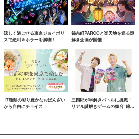
涼しく過ごせる東京ジョイポリ
錦糸町PARCOと楽天地を巡る謎
スで絶叫＆ホラーを満喫！
解き企画が開催！
17種類の彩り豊かなおばんざい
三四郎が早解きバトルに挑戦！
から自由にチョイス！
リアル謎解きゲームの舞台"錦糸
町PARCO・楽天地"を巡る！