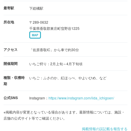
最寄駅
下総橘駅
所在地
〒289-0632
千葉県香取郡東庄町窪野谷1225
MAP
アクセス
「佐原香取IC」から車で約30分
開催期間
いちご狩り：2月上旬～4月下旬頃
種類・収穫時
いちご：ふさのか、紅ほっぺ、やよいひめ、など
期
公式SNS
Instagram：
https://www.instagram.com/iida_ichigoen/
※掲載内容が変更となっている場合があります。最新情報については、施設・
店舗の公式サイト等でご確認ください。
掲載情報の誤記載を報告する