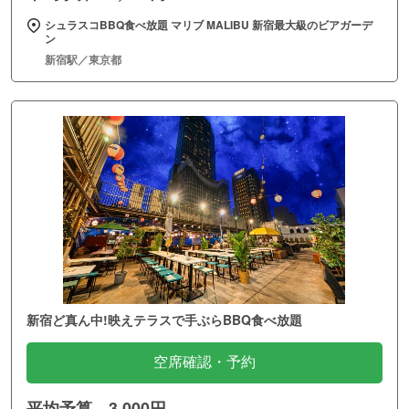
シュラスコBBQ食べ放題 マリブ MALIBU 新宿最大級のビアガーデ
ン
新宿駅／東京都
新宿ど真ん中!映えテラスで手ぶらBBQ食べ放題
空席確認・予約
平均予算 3,000円