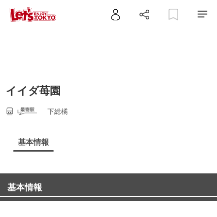
イイダ苺園
下総橘
基本情報
基本情報