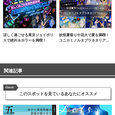
涼しく過ごせる東京ジョイポリ
妖怪夏祭りや花火で夏を満喫！
スで絶叫＆ホラーを満喫！
コニカミノルタプラネタリア
TOKYO
関連記事
Check!
このスポットを見ている
あなたにオススメ