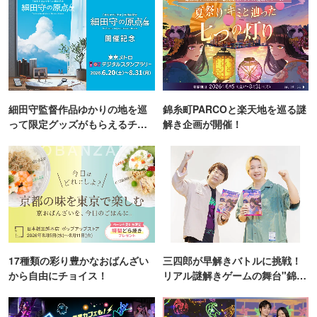
細田守監督作品ゆかりの地を巡
錦糸町PARCOと楽天地を巡る謎
って限定グッズがもらえるチャ
解き企画が開催！
ンス！
17種類の彩り豊かなおばんざい
三四郎が早解きバトルに挑戦！
から自由にチョイス！
リアル謎解きゲームの舞台"錦糸
町PARCO・楽天地"を巡る！