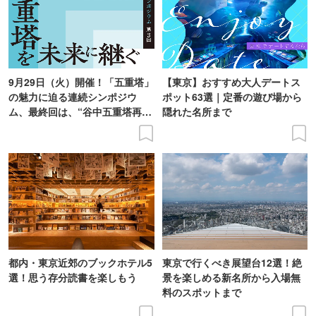
9月29日（火）開催！「五重塔」
【東京】おすすめ大人デートス
の魅力に迫る連続シンポジウ
ポット63選｜定番の遊び場から
ム、最終回は、“谷中五重塔再建
隠れた名所まで
の意義を語り合う”がテーマ
都内・東京近郊のブックホテル5
東京で行くべき展望台12選！絶
選！思う存分読書を楽しもう
景を楽しめる新名所から入場無
料のスポットまで