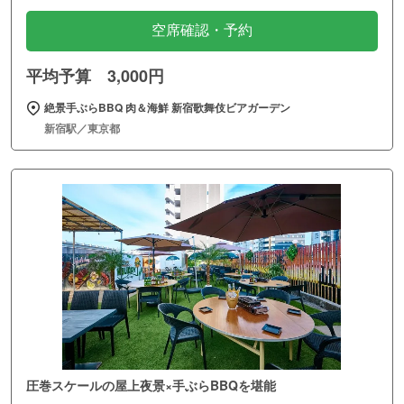
空席確認・予約
平均予算 3,000円
絶景手ぶらBBQ 肉＆海鮮 新宿歌舞伎ビアガーデン
新宿駅／東京都
圧巻スケールの屋上夜景×手ぶらBBQを堪能