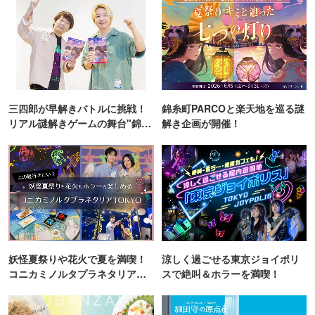
三四郎が早解きバトルに挑戦！
錦糸町PARCOと楽天地を巡る謎
リアル謎解きゲームの舞台"錦糸
解き企画が開催！
町PARCO・楽天地"を巡る！
妖怪夏祭りや花火で夏を満喫！
涼しく過ごせる東京ジョイポリ
コニカミノルタプラネタリア
スで絶叫＆ホラーを満喫！
TOKYO