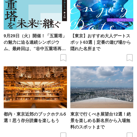
9月29日（火）開催！「五重塔」
【東京】おすすめ大人デートス
の魅力に迫る連続シンポジウ
ポット63選｜定番の遊び場から
ム、最終回は、“谷中五重塔再建
隠れた名所まで
の意義を語り合う”がテーマ
都内・東京近郊のブックホテル5
東京で行くべき展望台12選！絶
選！思う存分読書を楽しもう
景を楽しめる新名所から入場無
料のスポットまで