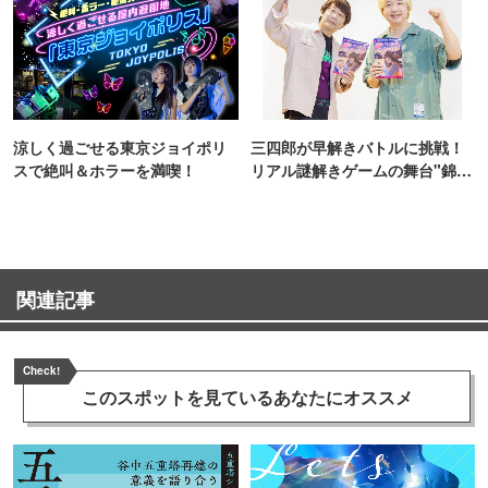
涼しく過ごせる東京ジョイポリ
三四郎が早解きバトルに挑戦！
スで絶叫＆ホラーを満喫！
リアル謎解きゲームの舞台"錦糸
町PARCO・楽天地"を巡る！
関連記事
Check!
このスポットを見ている
あなたにオススメ