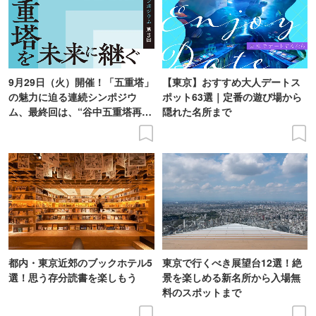
9月29日（火）開催！「五重塔」
【東京】おすすめ大人デートス
の魅力に迫る連続シンポジウ
ポット63選｜定番の遊び場から
ム、最終回は、“谷中五重塔再建
隠れた名所まで
の意義を語り合う”がテーマ
都内・東京近郊のブックホテル5
東京で行くべき展望台12選！絶
選！思う存分読書を楽しもう
景を楽しめる新名所から入場無
料のスポットまで