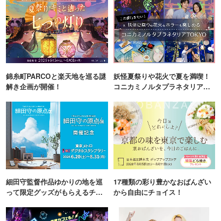
錦糸町PARCOと楽天地を巡る謎
妖怪夏祭りや花火で夏を満喫！
解き企画が開催！
コニカミノルタプラネタリア
TOKYO
細田守監督作品ゆかりの地を巡
17種類の彩り豊かなおばんざい
って限定グッズがもらえるチャ
から自由にチョイス！
ンス！