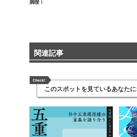
満喫！
関連記事
Check!
このスポットを見ている
あなたに