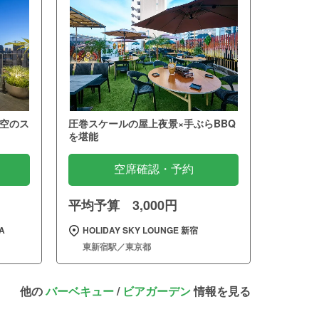
空のス
圧巻スケールの屋上夜景×手ぶらBBQ
を堪能
空席確認・予約
平均予算 3,000円
A
HOLIDAY SKY LOUNGE 新宿
東新宿駅／東京都
他の
バーベキュー
/
ビアガーデン
情報を見る