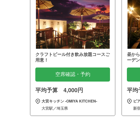
クラフトビール付き飲み放題コースご
昼から
用意！
ーデン
空席確認・予約
平均予算 4,000円
平均予
大宮キッチン ‐OMIYA KITCHEN‐
ビ
大宮駅／埼玉県
新