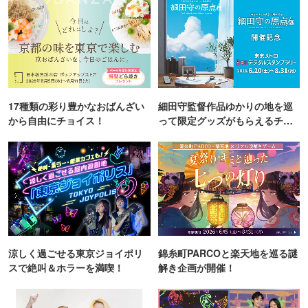
17種類の彩り豊かなおばんざい
細田守監督作品ゆかりの地を巡
から自由にチョイス！
って限定グッズがもらえるチャ
ンス！
涼しく過ごせる東京ジョイポリ
錦糸町PARCOと楽天地を巡る謎
スで絶叫＆ホラーを満喫！
解き企画が開催！