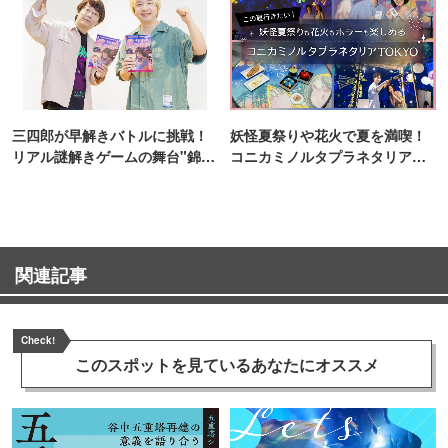
三四郎が早解きバトルに挑戦！
妖怪夏祭りや花火で夏を満喫！
リアル謎解きゲームの舞台"錦糸
コニカミノルタプラネタリア
町PARCO・楽天地"を巡る！
TOKYO
関連記事
Check!
このスポットを見ている
あなたにオススメ