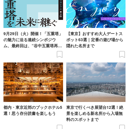
9月29日（火）開催！「五重塔」
【東京】おすすめ大人デートス
の魅力に迫る連続シンポジウ
ポット63選｜定番の遊び場から
ム、最終回は、“谷中五重塔再建
隠れた名所まで
の意義を語り合う”がテーマ
都内・東京近郊のブックホテル5
東京で行くべき展望台12選！絶
選！思う存分読書を楽しもう
景を楽しめる新名所から入場無
料のスポットまで