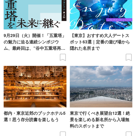
9月29日（火）開催！「五重塔」
【東京】おすすめ大人デートス
の魅力に迫る連続シンポジウ
ポット63選｜定番の遊び場から
ム、最終回は、“谷中五重塔再建
隠れた名所まで
の意義を語り合う”がテーマ
都内・東京近郊のブックホテル5
東京で行くべき展望台12選！絶
選！思う存分読書を楽しもう
景を楽しめる新名所から入場無
料のスポットまで