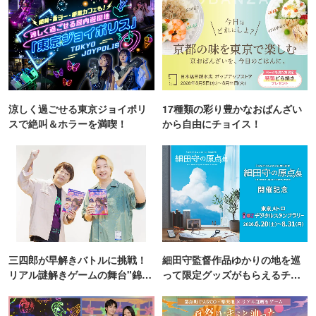
涼しく過ごせる東京ジョイポリ
17種類の彩り豊かなおばんざい
スで絶叫＆ホラーを満喫！
から自由にチョイス！
三四郎が早解きバトルに挑戦！
細田守監督作品ゆかりの地を巡
リアル謎解きゲームの舞台"錦糸
って限定グッズがもらえるチャ
町PARCO・楽天地"を巡る！
ンス！