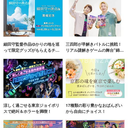
細田守監督作品ゆかりの地を巡
三四郎が早解きバトルに挑戦！
って限定グッズがもらえるチャ
リアル謎解きゲームの舞台"錦糸
ンス！
町PARCO・楽天地"を巡る！
涼しく過ごせる東京ジョイポリ
17種類の彩り豊かなおばんざい
スで絶叫＆ホラーを満喫！
から自由にチョイス！