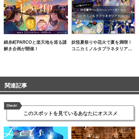
錦糸町PARCOと楽天地を巡る謎
妖怪夏祭りや花火で夏を満喫！
解き企画が開催！
コニカミノルタプラネタリア
TOKYO
関連記事
Check!
このスポットを見ている
あなたにオススメ