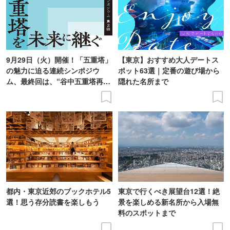
9月29日（火）開催！「五重塔」
【東京】おすすめ大人デートス
の魅力に迫る連続シンポジウ
ポット63選｜定番の遊び場から
ム、最終回は、“谷中五重塔再建
隠れた名所まで
の意義を語り合う”がテーマ
都内・東京近郊のブックホテル5
東京で行くべき展望台12選！絶
選！思う存分読書を楽しもう
景を楽しめる新名所から入場無
料のスポットまで