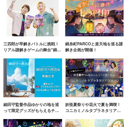
三四郎が早解きバトルに挑戦！
錦糸町PARCOと楽天地を巡る謎
リアル謎解きゲームの舞台"錦糸
解き企画が開催！
町PARCO・楽天地"を巡る！
細田守監督作品ゆかりの地を巡
妖怪夏祭りや花火で夏を満喫！
って限定グッズがもらえるチャ
コニカミノルタプラネタリア
ンス！
TOKYO