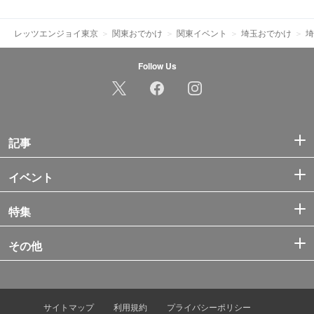
レッツエンジョイ東京
関東おでかけ
関東イベント
埼玉おでかけ
埼
Follow Us
記事
イベント
特集
その他
サイトマップ
利用規約
プライバシーポリシー