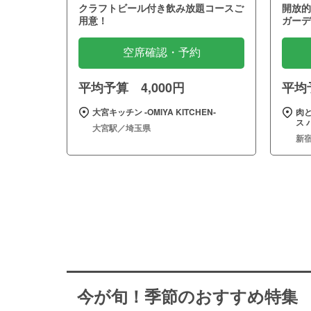
クラフトビール付き飲み放題コースご
開放的
用意！
ガーデ
空席確認・予約
平均予算 4,000円
平均予
大宮キッチン ‐OMIYA KITCHEN‐
肉
ス 
大宮駅／埼玉県
新
今が旬！季節のおすすめ特集