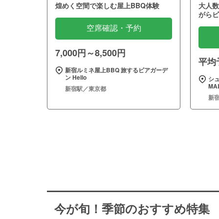
煌めく空間で楽しむ屋上BBQ体験
大人数
がらビ
空席確認・予約
7,000円～8,500円
平均予
新宿ルミネ屋上BBQ 旅するビアガーデ
ン Hello
シュ
MA
新宿駅／東京都
新
今が旬！季節のおすすめ特集