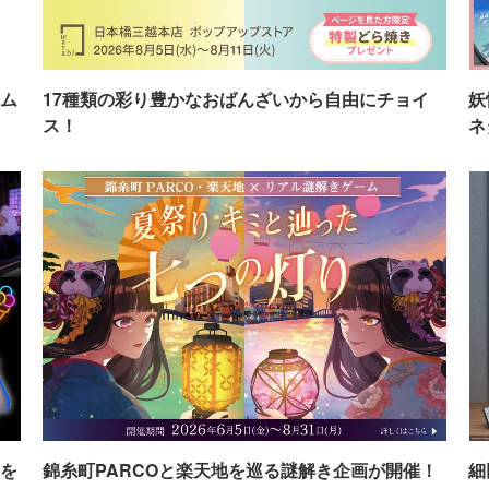
ム
17種類の彩り豊かなおばんざいから自由にチョイ
妖
ス！
ネ
を
錦糸町PARCOと楽天地を巡る謎解き企画が開催！
細