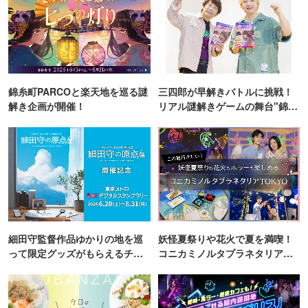
錦糸町PARCOと楽天地を巡る謎
三四郎が早解きバトルに挑戦！
解き企画が開催！
リアル謎解きゲームの舞台"錦糸
町PARCO・楽天地"を巡る！
細田守監督作品ゆかりの地を巡
妖怪夏祭りや花火で夏を満喫！
って限定グッズがもらえるチャ
コニカミノルタプラネタリア
ンス！
TOKYO