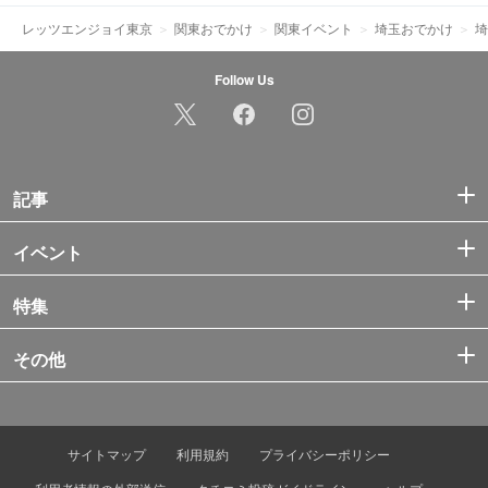
レッツエンジョイ東京
関東おでかけ
関東イベント
埼玉おでかけ
埼
Follow Us
記事
イベント
特集
その他
サイトマップ
利用規約
プライバシーポリシー