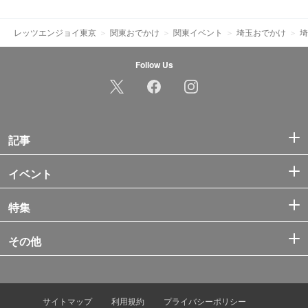
レッツエンジョイ東京
関東おでかけ
関東イベント
埼玉おでかけ
埼
Follow Us
記事
イベント
特集
その他
サイトマップ
利用規約
プライバシーポリシー