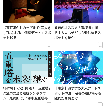
【東京ほか】カップルで“二人き
新宿のオススメ「遊び場」15
り”になれる「個室デート」スポ
選！大人も子どもも楽しめるス
ット10選
ポットを紹介
9月29日（火）開催！「五重塔」
【東京】おすすめ大人デートス
の魅力に迫る連続シンポジウ
ポット63選｜定番の遊び場から
ム、最終回は、“谷中五重塔再建
隠れた名所まで
の意義を語り合う”がテーマ