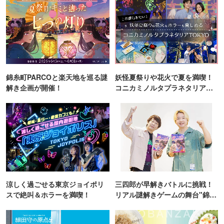
錦糸町PARCOと楽天地を巡る謎
妖怪夏祭りや花火で夏を満喫！
解き企画が開催！
コニカミノルタプラネタリア
TOKYO
涼しく過ごせる東京ジョイポリ
三四郎が早解きバトルに挑戦！
スで絶叫＆ホラーを満喫！
リアル謎解きゲームの舞台"錦糸
町PARCO・楽天地"を巡る！