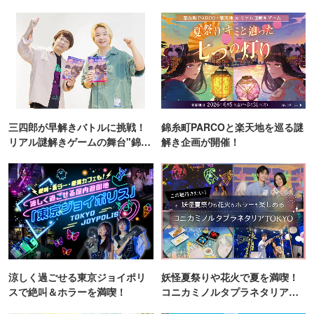
三四郎が早解きバトルに挑戦！
錦糸町PARCOと楽天地を巡る謎
リアル謎解きゲームの舞台"錦糸
解き企画が開催！
町PARCO・楽天地"を巡る！
涼しく過ごせる東京ジョイポリ
妖怪夏祭りや花火で夏を満喫！
スで絶叫＆ホラーを満喫！
コニカミノルタプラネタリア
TOKYO