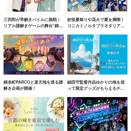
三四郎が早解きバトルに挑戦！
妖怪夏祭りや花火で夏を満喫！
リアル謎解きゲームの舞台"錦糸
コニカミノルタプラネタリア
町PARCO・楽天地"を巡る！
TOKYO
錦糸町PARCOと楽天地を巡る謎
細田守監督作品ゆかりの地を巡
解き企画が開催！
って限定グッズがもらえるチャ
ンス！