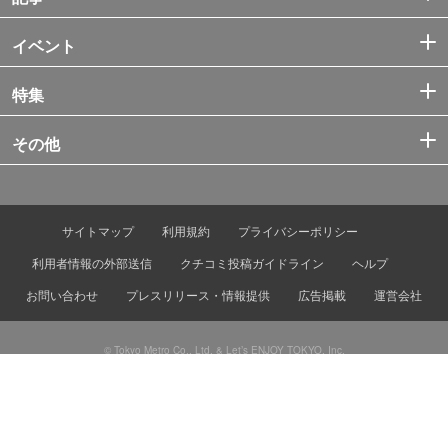
イベント
特集
その他
サイトマップ
利用規約
プライバシーポリシー
利用者情報の外部送信
クチコミ投稿ガイドライン
ヘルプ
お問い合わせ
プレスリリース・情報提供
広告掲載
運営会社
© Tokyo Metro Co., Ltd. & Let’s ENJOY TOKYO, Inc.