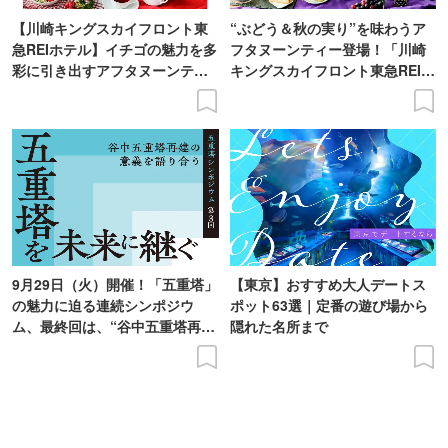
【川崎キングスカイフロント東
“ぶどう＆秋の実り”を味わうア
急REIホテル】イチゴの魅力を多
フタヌーンティー登場！「川崎
彩に引き出すアフタヌーンティ
キングスカイフロント東急REIホ
ー登場
テル」で
9月29日（火）開催！「五重塔」
【東京】おすすめ大人デートス
の魅力に迫る連続シンポジウ
ポット63選｜定番の遊び場から
ム、最終回は、“谷中五重塔再建
隠れた名所まで
の意義を語り合う”がテーマ