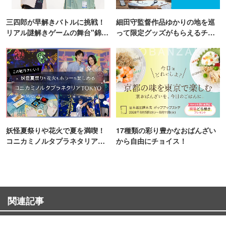
三四郎が早解きバトルに挑戦！
細田守監督作品ゆかりの地を巡
リアル謎解きゲームの舞台"錦糸
って限定グッズがもらえるチャ
町PARCO・楽天地"を巡る！
ンス！
妖怪夏祭りや花火で夏を満喫！
17種類の彩り豊かなおばんざい
コニカミノルタプラネタリア
から自由にチョイス！
TOKYO
関連記事