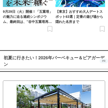
9月29日（火）開催！「五重塔」
【東京】おすすめ大人デートス
の魅力に迫る連続シンポジウ
ポット63選｜定番の遊び場から
ム、最終回は、“谷中五重塔再建
隠れた名所まで
の意義を語り合う”がテーマ
初夏に行きたい！2026年バーベキュー＆ビアガーデ
PR
ン