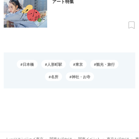
アート特集
日本橋
人形町駅
東京
観光・旅行
名所
神社・お寺
レッツエンジョイ東京
関東おでかけ
関東イベント
東京おでかけ
東