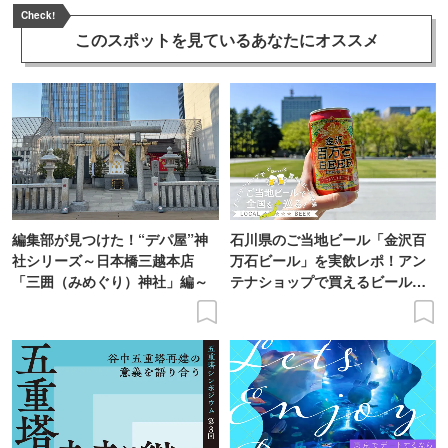
Check!
このスポットを見ている
あなたにオススメ
編集部が見つけた！“デパ屋”神
石川県のご当地ビール「金沢百
社シリーズ～日本橋三越本店
万石ビール」を実飲レポ！アン
「三囲（みめぐり）神社」編～
テナショップで買えるビール特
集