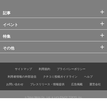
記事
イベント
特集
その他
サイトマップ
利用規約
プライバシーポリシー
利用者情報の外部送信
クチコミ投稿ガイドライン
ヘルプ
お問い合わせ
プレスリリース・情報提供
広告掲載
運営会社
© Tokyo Metro Co., Ltd. & Let’s ENJOY TOKYO, Inc.