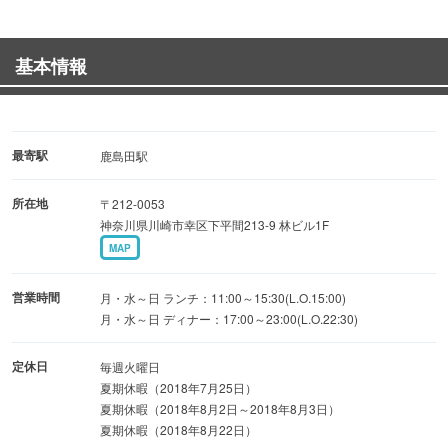
・ガパオサラダ丼 … 1,080円（税込）
・グリーンカレーサラダライス … 980円（税込）
基本情報
・パクチーまぜそば … 880円（税込）
明るい雰囲気の店内には、立ち寄りやすいカウンター席の
みをご用意！
最寄駅
鹿島田駅
おひとり様も大歓迎ですので、ランチから仕事帰りの夕食
所在地
〒212-0053
まで、
神奈川県川崎市幸区下平間213-9 林ビル1F
どうぞ気軽にお立ち寄りください。
MAP
営業時間
月・水～日 ランチ：11:00～15:30(L.O.15:00)
月・水～日 ディナー：17:00～23:00(L.O.22:30)
定休日
毎週火曜日
夏期休暇（2018年7月25日）
夏期休暇（2018年8月2日～2018年8月3日）
夏期休暇（2018年8月22日）