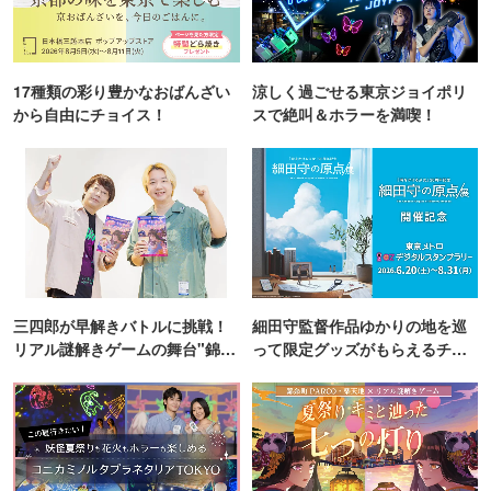
17種類の彩り豊かなおばんざい
涼しく過ごせる東京ジョイポリ
から自由にチョイス！
スで絶叫＆ホラーを満喫！
三四郎が早解きバトルに挑戦！
細田守監督作品ゆかりの地を巡
リアル謎解きゲームの舞台"錦糸
って限定グッズがもらえるチャ
町PARCO・楽天地"を巡る！
ンス！