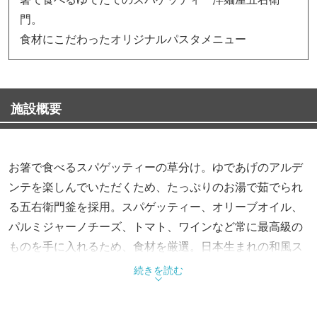
門。
食材にこだわったオリジナルパスタメニュー
施設概要
お箸で食べるスパゲッティーの草分け。ゆであげのアルデ
ンテを楽しんでいただくため、たっぷりのお湯で茹でられ
る五右衛門釜を採用。スパゲッティー、オリーブオイル、
パルミジャーノチーズ、トマト、ワインなど常に最高級の
ものを手に入れるため、食材を厳選。日本生まれの和風ス
パゲッティー。自慢の和風、洋風、感動のオリジナル。食
続きを読む
材にこだわった、美味しくてバラエティー豊富な一皿をど
うぞ。