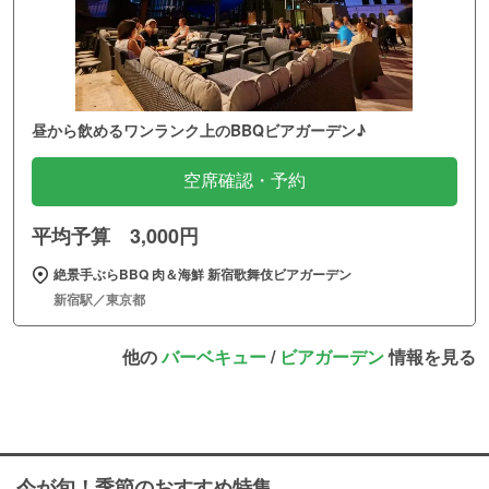
昼から飲めるワンランク上のBBQビアガーデン♪
空席確認・予約
平均予算 3,000円
絶景手ぶらBBQ 肉＆海鮮 新宿歌舞伎ビアガーデン
新宿駅／東京都
他の
バーベキュー
/
ビアガーデン
情報を見る
今が旬！季節のおすすめ特集