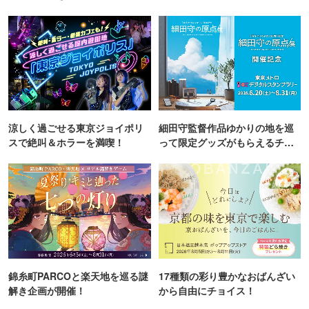
町PARCO・楽天地"を巡る！
TOKYO
涼しく過ごせる東京ジョイポリ
細田守監督作品ゆかりの地を巡
スで絶叫＆ホラーを満喫！
って限定グッズがもらえるチャ
ンス！
錦糸町PARCOと楽天地を巡る謎
17種類の彩り豊かなおばんざい
解き企画が開催！
から自由にチョイス！