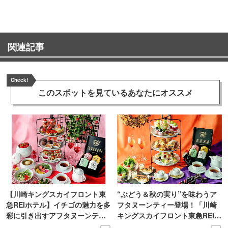
関連記事
Check!
このスポットを見ている
あなたにオススメ
【川崎キングスカイフロント東
“ぶどう＆秋の実り”を味わうア
急REIホテル】イチゴの魅力を多
フタヌーンティー登場！「川崎
彩に引き出すアフタヌーンティ
キングスカイフロント東急REIホ
ー登場
テル」で