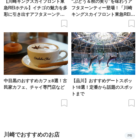
【川崎キングスカイフロント東
“ぶどう＆秋の実り”を味わうア
急REIホテル】イチゴの魅力を多
フタヌーンティー登場！「川崎
彩に引き出すアフタヌーンティ
キングスカイフロント東急REIホ
ー登場
テル」で
中目黒のおすすめカフェ8選！古
【品川】おすすめデートスポッ
民家カフェ、チャイ専門店など
ト18選！定番から話題のスポッ
トまで
川崎でおすすめのお店
PR