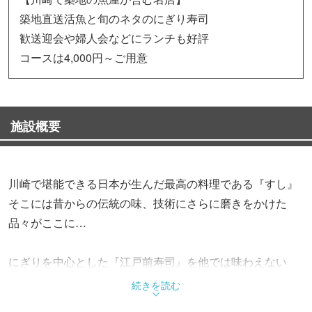
築地直送活魚と旬のネタのにぎり寿司
歓送迎会や婦人会などにランチも好評
コースは4,000円～ご用意
施設概要
川崎で堪能できる日本が生んだ最高の料理である『すし』
そこには昔からの伝統の味、技術にさらに磨きをかけた
品々がここに…
にぎりを中心とした『江戸前寿司』を他では味わえない
食感や香りが存分に堪能できます。
続きを読む