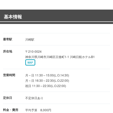
￣￣￣￣￣￣￣￣￣￣￣￣￣￣￣￣￣￣
【コースは4,000円～】
基本情報
各種会食・ご婦人会・同窓会など、様々な用途にご利用く
ださい。
【おすすめランチ】
最寄駅
川崎駅
一日限定20食の築地弁当
所在地
〒210-0024
大変人気のためお早めにどうぞ
神奈川県川崎市川崎区日進町1-1 川崎日航ホテルB1
＿＿＿＿＿＿＿＿＿＿＿＿＿＿＿＿＿＿
MAP
スタッフ一同、ご来店を心よりお待ち致しております。
営業時間
月～日 11:30～15:00(L.O.14:30)
月～日 16:30～22:30(L.O.22:00)
祝日 11:30～22:30(L.O.22:00)
アクセス⇒JR川崎駅 徒歩1分/京急本線川崎駅 徒歩5分
定休日
不定休日あり
料金・費用
平均予算 8,000円