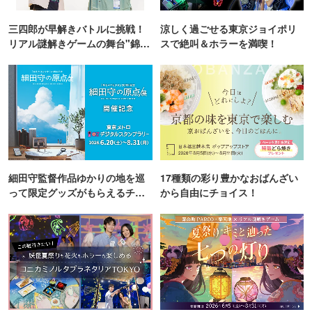
三四郎が早解きバトルに挑戦！
涼しく過ごせる東京ジョイポリ
リアル謎解きゲームの舞台"錦糸
スで絶叫＆ホラーを満喫！
町PARCO・楽天地"を巡る！
細田守監督作品ゆかりの地を巡
17種類の彩り豊かなおばんざい
って限定グッズがもらえるチャ
から自由にチョイス！
ンス！