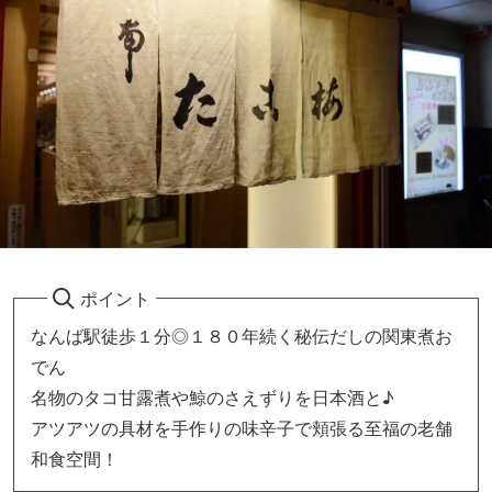
ポイント
なんば駅徒歩１分◎１８０年続く秘伝だしの関東煮お
でん
名物のタコ甘露煮や鯨のさえずりを日本酒と♪
アツアツの具材を手作りの味辛子で頬張る至福の老舗
和食空間！