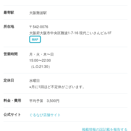
◆商標登録！ツヤツヤと輝く名物・タコの甘露煮
１８０年守るだしで炊き上げたタコは、美しいボルドー
最寄駅
大阪難波駅
色。
所在地
〒542-0076
黒門市場の老舗から仕入れるひろうすや豆腐も絶品です。
大阪府大阪市中央区難波1-7-16 現代こいさんビル1F
MAP
◆錫のチロリで楽しむ厳選の銘酒と手作りの一品
女将厳選の日本酒やお酒に合う一品料理も豊富にご用意。
営業時間
月・火・木〜日
明るくあったかな雰囲気の中で、更けゆく夜をご堪能くだ
15:00〜22:00
（L.O.21:30）
さい。
定休日
水曜日
※月に1回ほど不定休がございます。
料金・費用
平均予算 3,500円
公式サイト
ぐるなび店舗サイト
掲載情報の誤記載を報告する