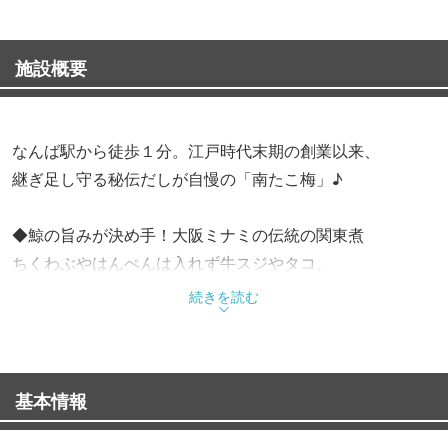
施設概要
なんば駅から徒歩１分。江戸時代末期の創業以来、
継ぎ足し守る秘伝だしが自慢の「南たこ梅」♪
◆鯨の旨みが決め手！大阪ミナミの伝統の関東煮
ちくわぶやはんぺんは入れず牛スジやタコ、
そして鯨の皮「ころ」や舌「さえずり」を入れるのが関西
続きを読む
流。
８時間炊いたさえずりを水菜と食すハリハリ鍋風や、
大根やコンニャクにはすり鉢で練り上げる
基本情報
自家製の和辛子をたっぷり付けて頬張るのが乙！