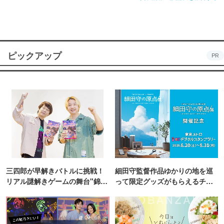
ピックアップ
PR
三四郎が早解きバトルに挑戦！
細田守監督作品ゆかりの地を巡
リアル謎解きゲームの舞台"錦糸
って限定グッズがもらえるチャ
町PARCO・楽天地"を巡る！
ンス！