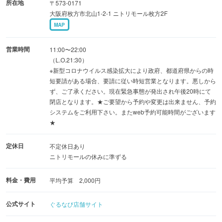
所在地
〒573-0171
大阪府枚方市北山1-2-1 ニトリモール枚方2F
MAP
営業時間
11:00〜22:00
（L.O.21:30）
※新型コロナウイルス感染拡大により政府、都道府県からの時
短要請がある場合、要請に従い時短営業となります。悪しから
ず、ご了承ください。現在緊急事態が発出され午後20時にて
閉店となります。★ご要望から予約や変更は出来ません、予約
システムをご利用下さい。またweb予約可能時間がございます
★
定休日
不定休日あり
ニトリモールの休みに準ずる
料金・費用
平均予算 2,000円
公式サイト
ぐるなび店舗サイト