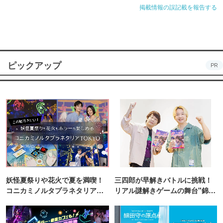
掲載情報の誤記載を報告する
ピックアップ
PR
妖怪夏祭りや花火で夏を満喫！
三四郎が早解きバトルに挑戦！
コニカミノルタプラネタリア
リアル謎解きゲームの舞台"錦糸
TOKYO
町PARCO・楽天地"を巡る！