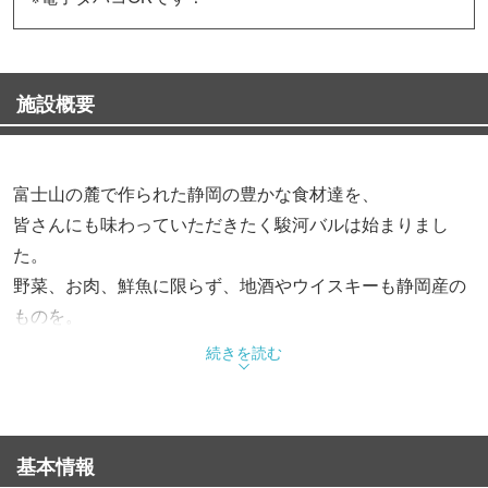
施設概要
富士山の麓で作られた静岡の豊かな食材達を、
皆さんにも味わっていただきたく駿河バルは始まりまし
た。
野菜、お肉、鮮魚に限らず、地酒やウイスキーも静岡産の
ものを。
今日は静岡県へ旅行に来たような、楽しい夜をお過ごしく
続きを読む
ださい。
◆生産者さんに会って、気に入ったものだけ使用
基本情報
富士山の水で養殖された「紅富士」や田子の浦のしらす、