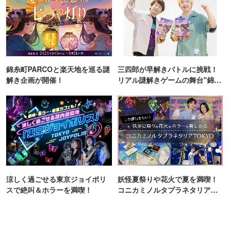
錦糸町PARCOと楽天地を巡る謎
三四郎が早解きバトルに挑戦！
解き企画が開催！
リアル謎解きゲームの舞台"錦糸
町PARCO・楽天地"を巡る！
涼しく過ごせる東京ジョイポリ
妖怪夏祭りや花火で夏を満喫！
スで絶叫＆ホラーを満喫！
コニカミノルタプラネタリア
TOKYO