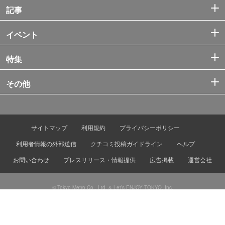
記事
イベント
特集
その他
サイトマップ
利用規約
プライバシーポリシー
利用者情報の外部送信
クチコミ投稿ガイドライン
ヘルプ
お問い合わせ
プレスリリース・情報提供
広告掲載
運営会社
© Tokyo Metro Co., Ltd. & Let’s ENJOY TOKYO, Inc.