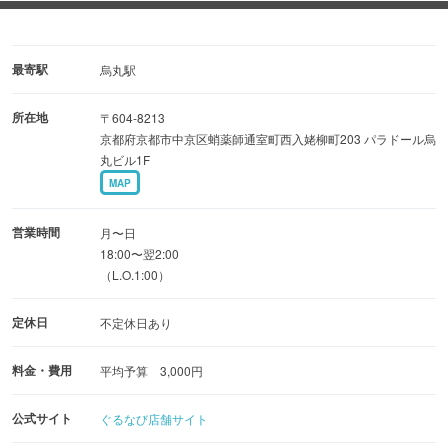
ルイビトン(LYB豚)や富士の鶏など、こだわりの食材だけを
揃えました。
最寄駅
烏丸駅
◆一度ご賞味あれ！静岡B級グルメ！
所在地
〒604-8213
黒はんぺんは欠かせない、牛すじで出汁をとる静岡おで
京都府京都市中京区蛸薬師通室町西入姥柳町203 パラドール烏
ん。
丸ビル1F
決まった製麺所の麺を使用する富士宮焼きそば。
MAP
現地の方に教わった味そのままにご提供！
営業時間
月〜日
18:00〜翌2:00
◆ドリンクは国産をメインに。
（L.O.1:00）
日本ワインや静岡の地酒、ウイスキーをご用意。
定休日
不定休日あり
◆お一人様からお気軽に！
料金・費用
料理の香り漂うコの字型カウンター席がおすすめ♪
平均予算 3,000円
公式サイト
ぐるなび店舗サイト