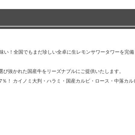
！美味い！全国でもまだ珍しい全卓に生レモンサワータワーを完
！選び抜かれた国産牛をリーズナブルにご提供いたします。
9.7％！ カイノミ大判・ハラミ・国産カルビ・ロース・中落カル