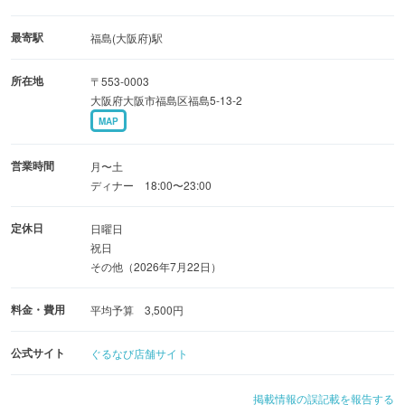
手作り料理が自慢の美人女将がもてなす居酒屋です
『おかだ』は、今日の疲れが優しい味の手料理で寛ぎ癒さ
最寄駅
福島(大阪府)駅
れ、
所在地
〒553-0003
あなたの明日への活力が充電されるように、
大阪府大阪市福島区福島5-13-2
例えば、田舎に来た時に懐かしさで癒されほっとする空間
MAP
のように、
日本料理の文化と伝統を残す為の作る努力と手間を惜しま
営業時間
月〜土
ない店でありたいと考えています。
ディナー 18:00〜23:00
心よりご来店お待ちしております。
定休日
日曜日
祝日
その他（2026年7月22日）
料金・費用
平均予算 3,500円
公式サイト
ぐるなび店舗サイト
掲載情報の誤記載を報告する