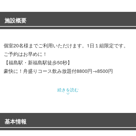
施設概要
個室20名様までご利用いただけます。1日１組限定です。
ご予約はお早めに！
【福島駅・新福島駅徒歩50秒】
豪快に！舟盛りコース飲み放題付8800円→8500円
歓迎会・送別会・同窓会などに個室会場をお探しの幹事
続きを読む
様！まるで温泉宿に来たような宴会をしませんか？
◆ほんわかテレビスペシャル お墨付きグルメで紹介され
基本情報
ました◆