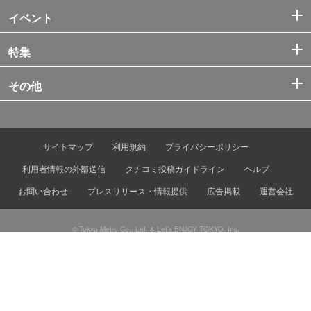
イベント
特集
その他
サイトマップ
利用規約
プライバシーポリシー
利用者情報の外部送信
クチコミ投稿ガイドライン
ヘルプ
お問い合わせ
プレスリリース・情報提供
広告掲載
運営会社
© Tokyo Metro Co., Ltd. & Let’s ENJOY TOKYO, Inc.