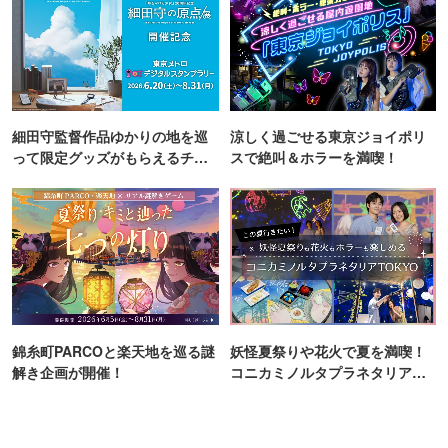
細田守監督作品ゆかりの地を巡
涼しく過ごせる東京ジョイポリ
って限定グッズがもらえるチャ
スで絶叫＆ホラーを満喫！
ンス！
錦糸町PARCOと楽天地を巡る謎
妖怪夏祭りや花火で夏を満喫！
解き企画が開催！
コニカミノルタプラネタリア
TOKYO