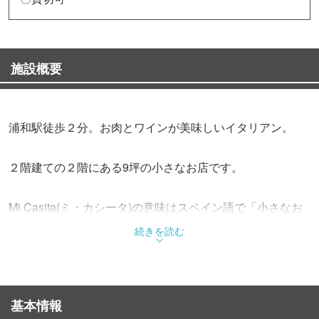
施設概要
浦和駅徒歩２分。お肉とワインが美味しいイタリアン。
２階建ての２階にある9坪の小さなお店です。
Mi Casita(ミ・カシータ)の意味はスペイン語で「小さなお
家」
続きを読む
お肉の盛り合わせプレートが売りの落ち着くお店。
基本情報
単品のお肉メニューはおひとり様用もご用意しておりま