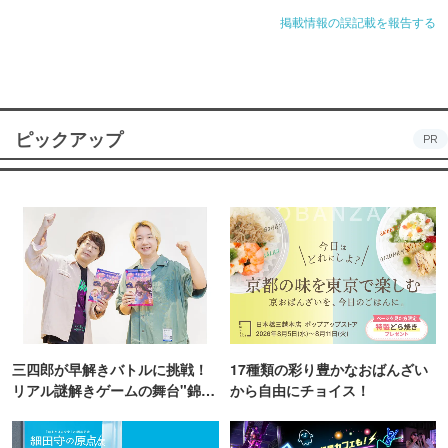
掲載情報の誤記載を報告する
ピックアップ
PR
三四郎が早解きバトルに挑戦！
17種類の彩り豊かなおばんざい
リアル謎解きゲームの舞台"錦糸
から自由にチョイス！
町PARCO・楽天地"を巡る！