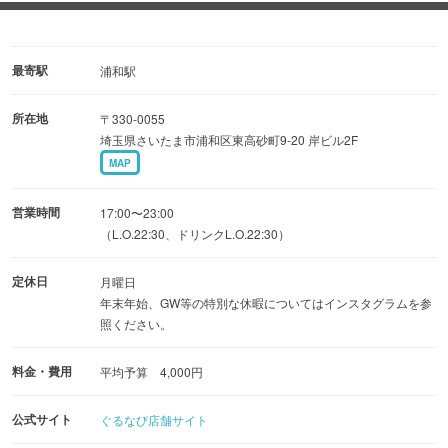
す。
お誕生日、記念日、接待、はもちろん普段使いにもお使い
最寄駅
浦和駅
くださいませ。
所在地
〒330-0055
埼玉県さいたま市浦和区東高砂町9-20 岸ビル2F
お客様にとっても居心地が良く、気軽に入れる第2の「小
MAP
さなお家」になりますように
営業時間
17:00〜23:00
願いを込めて丁寧なおもてなしとお料理で、お待ちしてお
（L.O.22:30、ドリンクL.O.22:30）
ります♪
定休日
月曜日
年末年始、GW等の特別な休暇についてはインスタグラムを参
…★各種宴会や、貸し切りプラン等も承っております…★
照ください。
料金・費用
平均予算 4,000円
公式サイト
ぐるなび店舗サイト