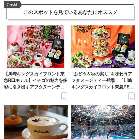
Check!
このスポットを見ている
あなたにオススメ
【川崎キングスカイフロント東
“ぶどう＆秋の実り”を味わうア
急REIホテル】イチゴの魅力を多
フタヌーンティー登場！「川崎
彩に引き出すアフタヌーンティ
キングスカイフロント東急REIホ
ー登場
テル」で