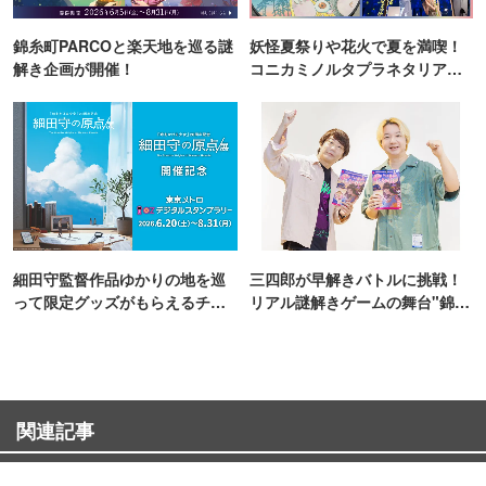
錦糸町PARCOと楽天地を巡る謎
妖怪夏祭りや花火で夏を満喫！
解き企画が開催！
コニカミノルタプラネタリア
TOKYO
細田守監督作品ゆかりの地を巡
三四郎が早解きバトルに挑戦！
って限定グッズがもらえるチャ
リアル謎解きゲームの舞台"錦糸
ンス！
町PARCO・楽天地"を巡る！
関連記事