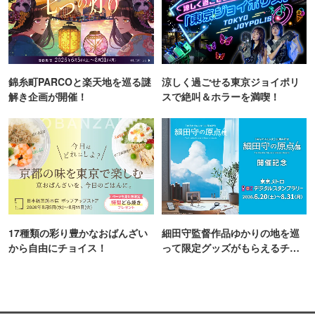
錦糸町PARCOと楽天地を巡る謎
涼しく過ごせる東京ジョイポリ
解き企画が開催！
スで絶叫＆ホラーを満喫！
17種類の彩り豊かなおばんざい
細田守監督作品ゆかりの地を巡
から自由にチョイス！
って限定グッズがもらえるチャ
ンス！