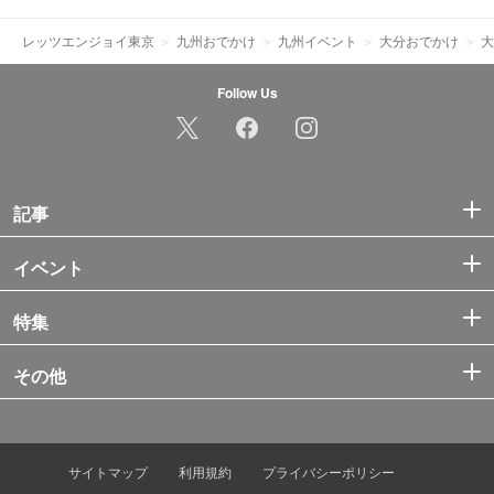
レッツエンジョイ東京
九州おでかけ
九州イベント
大分おでかけ
大
Follow Us
記事
イベント
特集
その他
サイトマップ
利用規約
プライバシーポリシー