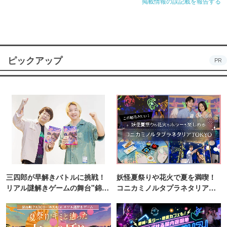
掲載情報の誤記載を報告する
ピックアップ
PR
三四郎が早解きバトルに挑戦！
妖怪夏祭りや花火で夏を満喫！
リアル謎解きゲームの舞台"錦糸
コニカミノルタプラネタリア
町PARCO・楽天地"を巡る！
TOKYO