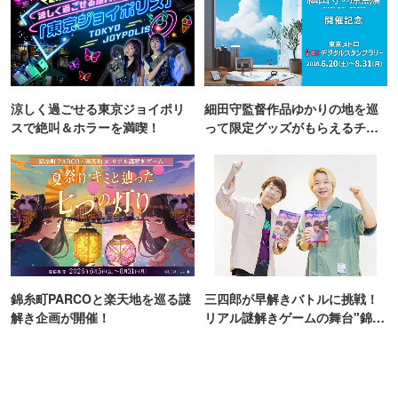
涼しく過ごせる東京ジョイポリ
細田守監督作品ゆかりの地を巡
スで絶叫＆ホラーを満喫！
って限定グッズがもらえるチャ
ンス！
錦糸町PARCOと楽天地を巡る謎
三四郎が早解きバトルに挑戦！
解き企画が開催！
リアル謎解きゲームの舞台"錦糸
町PARCO・楽天地"を巡る！