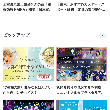
全室温泉露天風呂付きの宿「箱
【東京】おすすめ大人デートス
根強羅 KAIKA」開業！日本式の
ポット63選｜定番の遊び場から
新リトリート体験を提供
隠れた名所まで
ピックアップ
PR
17種類の彩り豊かなおばんざい
妖怪夏祭りや花火で夏を満喫！
から自由にチョイス！
コニカミノルタプラネタリア
TOKYO