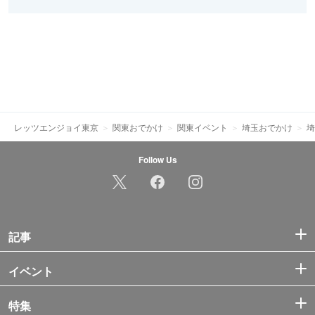
レッツエンジョイ東京
関東おでかけ
関東イベント
埼玉おでかけ
埼
Follow Us
記事
イベント
特集