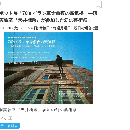
ポット展「70’s イラン革命前夜の蜃気楼 ―演
実験室『天井棧敷』が参加した幻の芸術祭」
2026/06/16(火) ～ 09/27(日) 休館日：毎週月曜日（祝日の場合は翌日）※2026/7/22～8/16は開館
劇実験室『天井棧敷』参加の幻の芸術祭
小川原
展示・展覧会