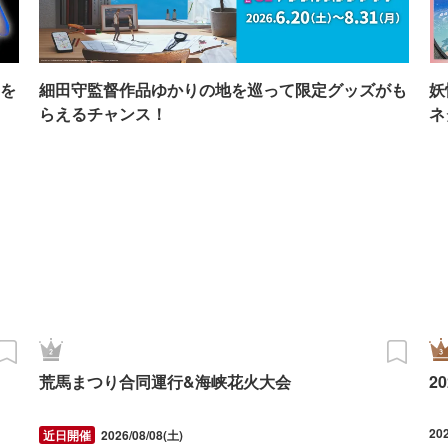
を
細田守監督作品ゆかりの地を巡って限定グッズがも
妖
らえるチャンス！
ネ
荒馬まつり合同運行&海峡花火大会
2
20
2026/08/08(土)