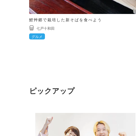
鯉艸郷で栽培した新そばを食べよう
七戸十和田
グルメ
ピックアップ