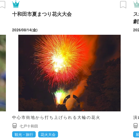
十和田市夏まつり花火大会
ス
劇
2026/08/14(金)
中心市街地から打ち上げられる大輪の花火
演
七戸十和田
観光・旅行
花火大会