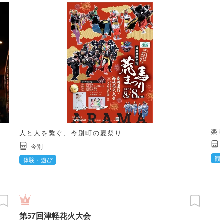
楽
人と人を繋ぐ、今別町の夏祭り
今別
体験・遊び
第57回津軽花火大会