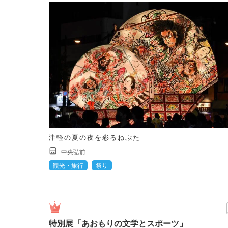
津軽の夏の夜を彩るねぷた
中央弘前
観光・旅行
祭り
特別展「あおもりの文学とスポーツ」