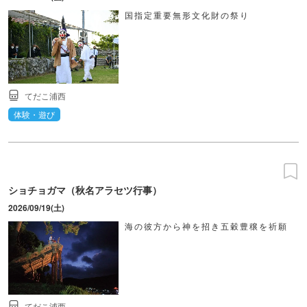
国指定重要無形文化財の祭り
てだこ浦西
体験・遊び
ショチョガマ（秋名アラセツ行事）
2026/09/19(土)
海の彼方から神を招き五穀豊穣を祈願
てだこ浦西