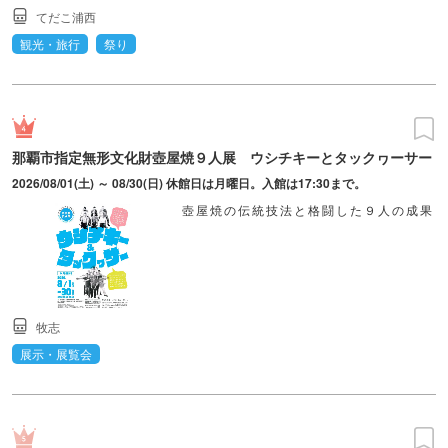
てだこ浦西
観光・旅行
祭り
那覇市指定無形文化財壺屋焼９人展 ウシチキーとタックヮーサー
2026/08/01(土) ～ 08/30(日) 休館日は月曜日。入館は17:30まで。
壺屋焼の伝統技法と格闘した９人の成果
牧志
展示・展覧会