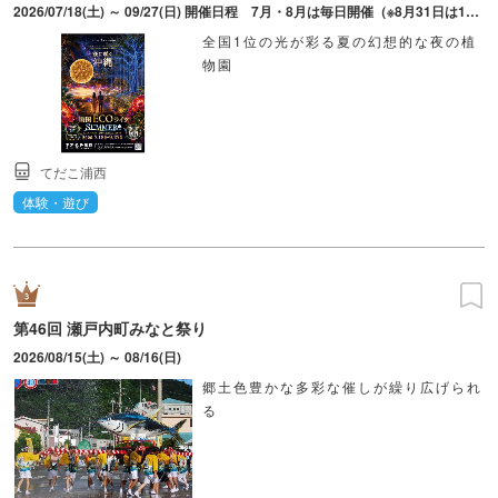
2026/07/18(土) ～ 09/27(日) 開催日程 7月・8月は毎日開催（※8月31日は18：00閉園のためお休み）、9月は金・土・日・祝日のみ開催。ライトアップ時間19：00～21：00（最終入場20：30）。18：00～19：00は準備時間のため入場不可。
全国1位の光が彩る夏の幻想的な夜の植
物園
てだこ浦西
体験・遊び
第46回 瀬戸内町みなと祭り
2026/08/15(土) ～ 08/16(日)
郷土色豊かな多彩な催しが繰り広げられ
る