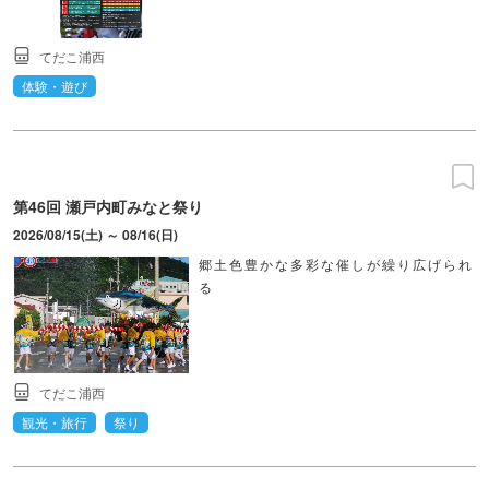
てだこ浦西
体験・遊び
第46回 瀬戸内町みなと祭り
2026/08/15(土) ～ 08/16(日)
郷土色豊かな多彩な催しが繰り広げられ
る
てだこ浦西
観光・旅行
祭り