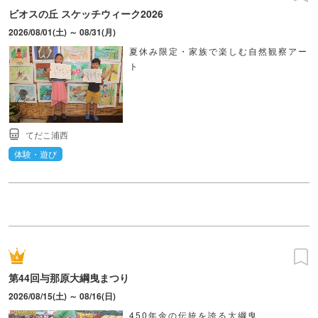
ビオスの丘 スケッチウィーク2026
2026/08/01(土) ～ 08/31(月)
夏休み限定・家族で楽しむ自然観察アー
ト
てだこ浦西
体験・遊び
第44回与那原大綱曳まつり
2026/08/15(土) ～ 08/16(日)
450年余の伝統を誇る大綱曳