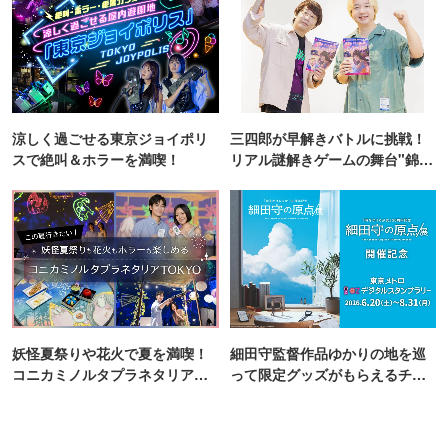
涼しく過ごせる東京ジョイポリ
三四郎が早解きバトルに挑戦！
スで絶叫＆ホラーを満喫！
リアル謎解きゲームの舞台"錦糸
町PARCO・楽天地"を巡る！
妖怪夏祭りや花火で夏を満喫！
細田守監督作品ゆかりの地を巡
コニカミノルタプラネタリア
って限定グッズがもらえるチャ
TOKYO
ンス！