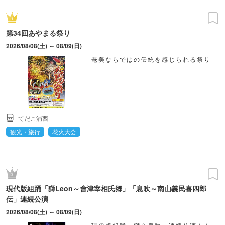
第34回あやまる祭り
2026/08/08(土) ～ 08/09(日)
奄美ならではの伝統を感じられる祭り
てだこ浦西
観光・旅行
花火大会
現代版組踊「獅Leon～會津宰相氏郷」「息吹～南山義民喜四郎
伝」連続公演
2026/08/08(土) ～ 08/09(日)