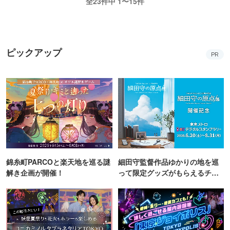
全23件中 1〜15件
ピックアップ
PR
錦糸町PARCOと楽天地を巡る謎
細田守監督作品ゆかりの地を巡
解き企画が開催！
って限定グッズがもらえるチャ
ンス！