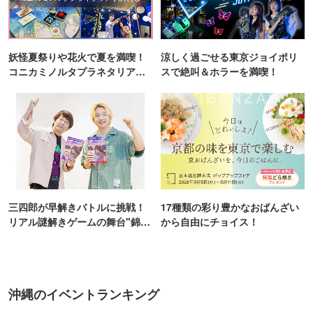
妖怪夏祭りや花火で夏を満喫！
涼しく過ごせる東京ジョイポリ
コニカミノルタプラネタリア
スで絶叫＆ホラーを満喫！
TOKYO
三四郎が早解きバトルに挑戦！
17種類の彩り豊かなおばんざい
リアル謎解きゲームの舞台"錦糸
から自由にチョイス！
町PARCO・楽天地"を巡る！
沖縄のイベントランキング