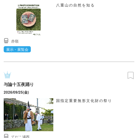
八重山の自然を知る
赤嶺
展示・展覧会
与論十五夜踊り
2026/09/25(金)
国指定重要無形文化財の祭り
てだこ浦西