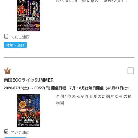
現代版組踊 獅＆息吹 連続公演！！
てだこ浦西
体験・遊び
南国ECOライツSUMMER
2026/07/18(土) ～ 09/27(日) 開催日程 7月・8月は毎日開催（※8月31日は18：00閉園のためお休み）、9月は金・土・日・祝日のみ開催。ライトアップ時間19：00～21：00（最終入場20：30）。18：00～19：00は準備時間のため入場不可。
全国1位の光が彩る夏の幻想的な夜の植
物園
てだこ浦西