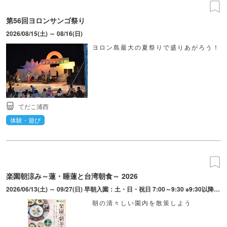
第56回ヨロンサンゴ祭り
2026/08/15(土) ～ 08/16(日)
ヨロン島最大の夏祭りで盛りあがろう！
てだこ浦西
体験・遊び
楽園朝涼み～蓮・睡蓮と台湾朝食～ 2026
2026/06/13(土) ～ 09/27(日) 早朝入園：土・日・祝日 7:00～9:30 ※9:30以降の営業時間はWEBを確認（曜日により営業時間が異なる） ※台湾朝食営業時間は土・日・祝日限定 7:00～10:00(L.O.9:30)
朝の清々しい園内を散策しよう