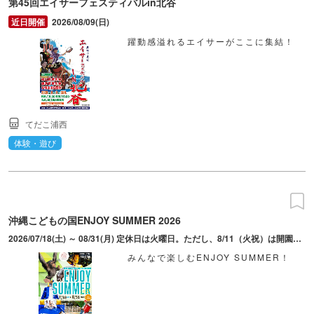
第45回エイサーフェスティバルin北谷
2026/08/09(日)
躍動感溢れるエイサーがここに集結！
てだこ浦西
体験・遊び
沖縄こどもの国ENJOY SUMMER 2026
2026/07/18(土) ～ 08/31(月) 定休日は火曜日。ただし、8/11（火祝）は開園し、翌水曜日8/12は休園。毎週土日祝日は夜21時まで開園。最終入園は閉園1時間前。
みんなで楽しむENJOY SUMMER！