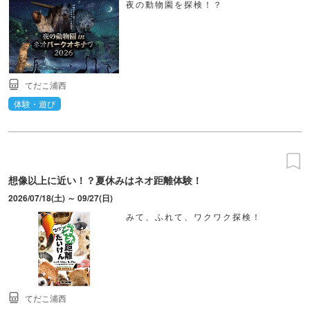
夜の動物園を探検！？
てだこ浦西
体験・遊び
想像以上に近い！？夏休みはネオ距離体験！
2026/07/18(土) ～ 09/27(日)
みて、ふれて、ワクワク探検！
てだこ浦西