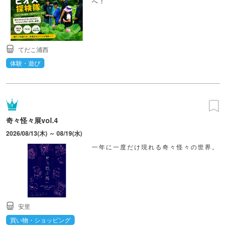
へ！
てだこ浦西
体験・遊び
奇々怪々展vol.4
2026/08/13(木) ～ 08/19(水)
一年に一度だけ現れる奇々怪々の世界。
安里
買い物・ショッピング