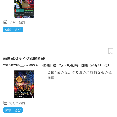
てだこ浦西
体験・遊び
南国ECOライツSUMMER
2026/07/18(土) ～ 09/27(日) 開催日程 7月・8月は毎日開催（※8月31日は18：00閉園のためお休み）、9月は金・土・日・祝日のみ開催。ライトアップ時間19：00～21：00（最終入場20：30）。18：00～19：00は準備時間のため入場不可。
全国1位の光が彩る夏の幻想的な夜の植
物園
てだこ浦西
体験・遊び