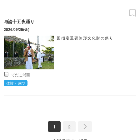
与論十五夜踊り
2026/09/25(金)
国指定重要無形文化財の祭り
てだこ浦西
体験・遊び
1
2