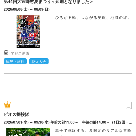
第44回大宜味村夏まつり＜延期となりました＞
2026/08/08(土) ～ 08/09(日)
ひろがる輪、つながる笑顔、地域の絆。
てだこ浦西
観光・旅行
花火大会
ビオス探検隊
2026/07/01(水) ～ 09/30(水) 午前の部11:00～ 午後の部14:00～（1日2回・各回約90分）
親子で体験する、夏限定のリアルな冒険