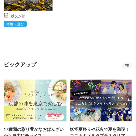
秩父が浦
体験・遊び
ピックアップ
PR
17種類の彩り豊かなおばんざい
妖怪夏祭りや花火で夏を満喫！
から自由にチョイス！
コニカミノルタプラネタリア