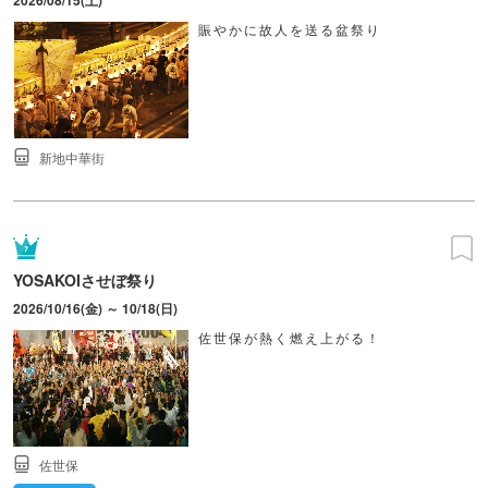
2026/08/15(土)
賑やかに故人を送る盆祭り
新地中華街
YOSAKOIさせぼ祭り
2026/10/16(金) ～ 10/18(日)
佐世保が熱く燃え上がる！
佐世保