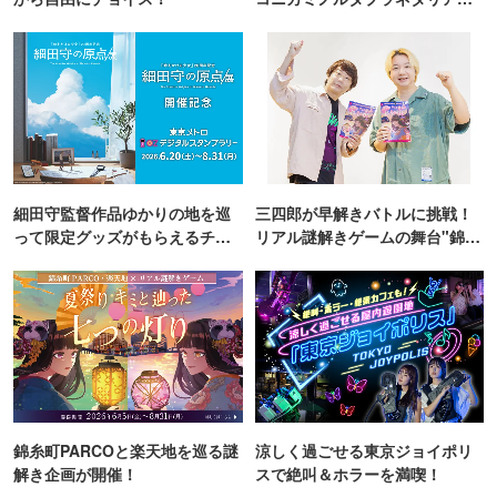
TOKYO
細田守監督作品ゆかりの地を巡
三四郎が早解きバトルに挑戦！
って限定グッズがもらえるチャ
リアル謎解きゲームの舞台"錦糸
ンス！
町PARCO・楽天地"を巡る！
錦糸町PARCOと楽天地を巡る謎
涼しく過ごせる東京ジョイポリ
解き企画が開催！
スで絶叫＆ホラーを満喫！