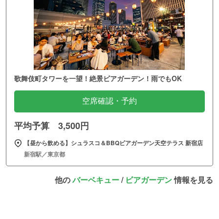
歌舞伎町タワーを一望！絶景ビアガーデン！雨でもOK
空席確認・予約
平均予算 3,500円
【昼から飲める】シュラスコ＆BBQビアガーデン天空テラス 新宿店
新宿駅／東京都
他の
バーベキュー
/
ビアガーデン
情報を見る