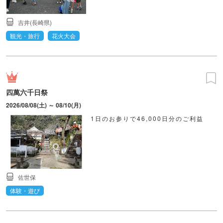
吉井(長崎県)
観光・旅行
花火大会
四萬六千日祭
2026/08/08(土) ～ 08/10(月)
1日のお参りで46,000日分のご利益
佐世保
体験・遊び